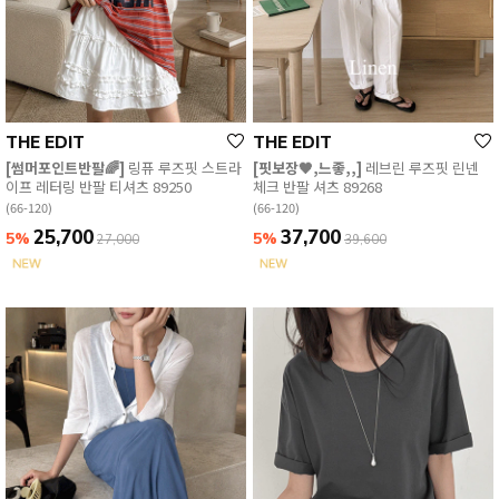
THE EDIT
THE EDIT
[썸머포인트반팔🌈]
링퓨 루즈핏 스트라
[핏보장🖤,느좋,,]
레브린 루즈핏 린넨
이프 레터링 반팔 티셔츠 89250
체크 반팔 셔츠 89268
(66-120)
(66-120)
25,700
37,700
5%
5%
27,000
39,600