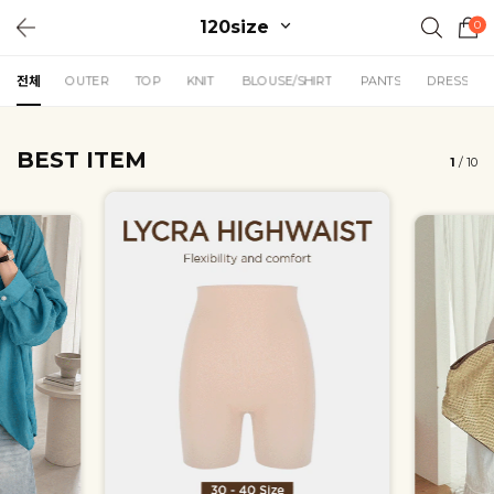
120size
0
전체
OUTER
TOP
KNIT
BLOUSE/SHIRT
PANTS
DRESS
BEST ITEM
1
/
10