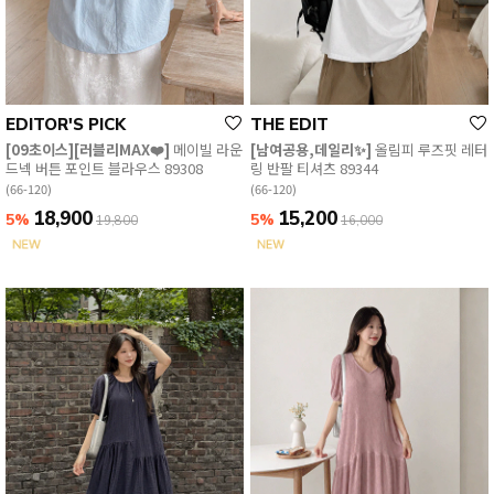
EVERY, SAY
인플루언서 PICK한 지금 꼭 필요한 장마룩!
EDITOR'S PICK
THE EDIT
[09초이스][러블리MAX❤️]
메이빌 라운
[남여공용,데일리✨]
올림피 루즈핏 레터
드넥 버튼 포인트 블라우스 89308
링 반팔 티셔츠 89344
(66-120)
(66-120)
18,900
15,200
5%
5%
19,800
16,000