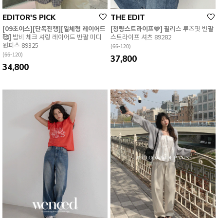
EDITOR'S PICK
THE EDIT
[09초이스][단독진행][일체형 레이어드
[청량스트라이프🩵]
필리스 루즈핏 반팔
🥰]
밤비 체크 셔링 레이어드 반팔 미디
스트라이프 셔츠 89282
원피스 89325
(66-120)
(66-120)
37,800
34,800