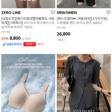
ZERO LINE
09WOMEN
[내일도착][베스트셀러🏆여름에도 시원
[베스트셀러👑,여름VER][2가지기장]
하게][기획특가]
라이크라 하이웨이스트
스판뿜뿜 밴딩 와이드 팬츠 88850
밀착커버 속바지 76043
(30-38)
(30-40)
26,800
8,800
30%
12,500