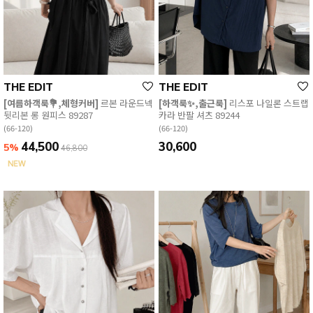
THE EDIT
THE EDIT
[여름하객룩💐,체형커버]
르본 라운드넥
[하객룩✨,출근룩]
리스포 나일론 스트랩
뒷리본 롱 원피스 89287
카라 반팔 셔츠 89244
(66-120)
(66-120)
44,500
30,600
5%
46,800