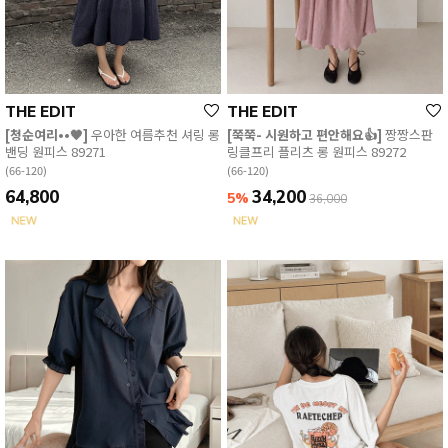
THE EDIT
THE EDIT
[청순여리••🖤]
우아한 여름추천 셔링 롱
[쭉쭉- 시원하고 편안해요👍]
짱짱스판
밴딩 원피스 89271
링클프리 플리츠 롱 원피스 89272
(66-120)
(66-120)
64,800
34,200
5%
36,000