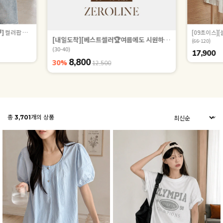
]
컬러팝 시스루 루즈핏 썸머 거즈 셔츠 89310
[내일도착][베스트셀러🏆여름에도 시원하게][기획특가]
라이크라
(66-120)
(30-40)
17,900
8,800
30%
12,500
총
3,701
개의 상품
ZEROFIT