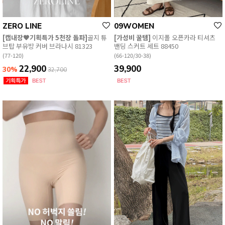
ZERO LINE
09WOMEN
[캡내장🖤기획특가 5천장 돌파]
골지 튜
[가성비 꿀템]
이지폴 오픈카라 티셔츠
브탑 부유방 커버 브라나시 81323
밴딩 스커트 세트 88450
(77-120)
(66-120/30-38)
22,900
39,900
30%
32,700