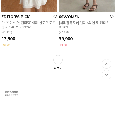
EDITOR'S PICK
09WOMEN
[09초이스][살안타템] 여리 실루엣 루즈
[허리잘록핏❣️]
앤디 A라인 롱 원피스
핏 시스루 셔츠 83246
88802
(66-120)
(77-120)
17,900
39,900
더보기
(주)나인앤컴퍼니
CS CENTER
1588-0903