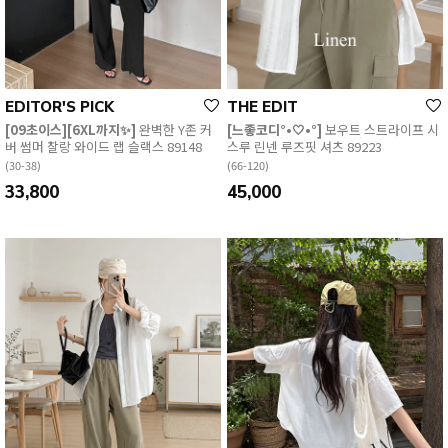
EDITOR'S PICK
THE EDIT
[09초이스][6XL까지✨]
완벽한 Y존 커
[느좋코디°•🤍•°]
보우트 스트라이프 시
버 썸머 찰랑 와이드 랩 슬랙스 89148
스루 린넨 루즈핏 셔츠 89223
(30-38)
(66-120)
33,800
45,000