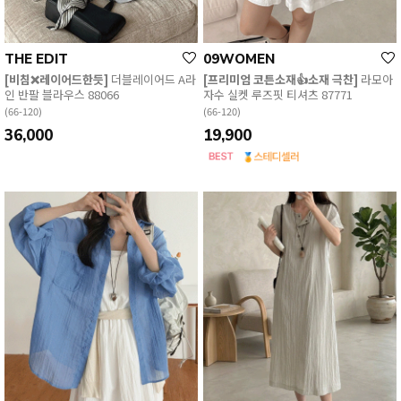
THE EDIT
09WOMEN
[비침❌레이어드한듯]
더블레이어드 A라
[프리미엄 코튼소재👍소재 극찬]
라모아
인 반팔 블라우스 88066
자수 실켓 루즈핏 티셔츠 87771
(66-120)
(66-120)
36,000
19,900