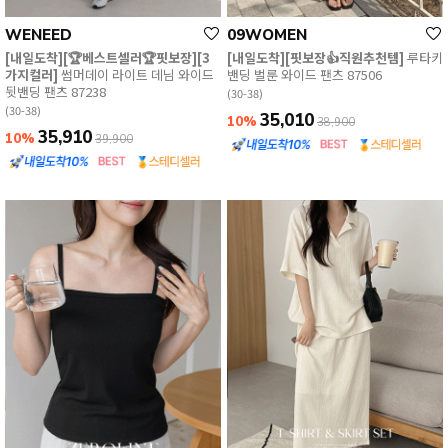
WENEED
09WOMEN
[내일도착][🏆베스트셀러🏆핏보장][3
[내일도착][핏보장👍직원추천템]
루타키
가지컬러]
썸머데이 라이트 데님 와이드
밴딩 벌룬 와이드 팬츠 87506
뒷밴딩 팬츠 87238
(30-38)
(30-38)
35,010
10%
38,900
35,910
10%
39,900