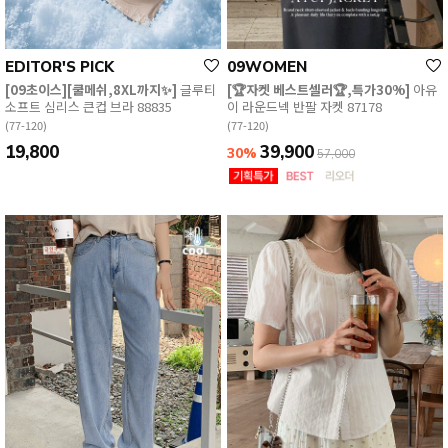
EDITOR'S PICK
09WOMEN
[09초이스][쿨메쉬,8XL까지✨]
글루티
[🏆자켓 베스트셀러🏆,특가30%]
아유
소프트 심리스 큰컵 브라 88835
이 라운드넥 반팔 자켓 87178
(77-120)
(77-120)
19,800
39,900
30%
57,000