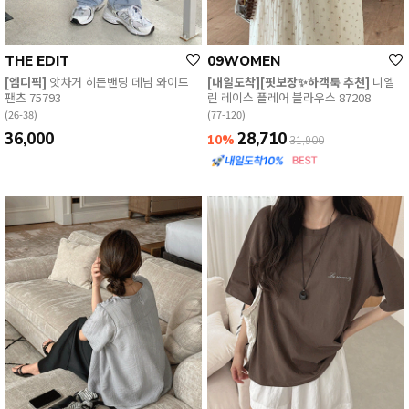
THE EDIT
09WOMEN
[엠디픽]
앗차거 히든밴딩 데님 와이드
[내일도착][핏보장✨하객룩 추천]
니엘
팬츠 75793
린 레이스 플레어 블라우스 87208
(26-38)
(77-120)
36,000
28,710
10%
31,900