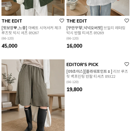
日本語
繁體中文
THE EDIT
THE EDIT
[핏보장🖤,느좋]
아베트 시어서커 체크
[꾸안꾸🐻,넉넉오버핏]
브일리 레터링
루즈핏 박시 셔츠 89267
박시 반팔 티셔츠 89269
(66-120)
(66-120)
45,000
16,000