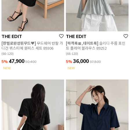
THE EDIT
THE EDIT
[한벌로완성된무드♥]
무드웨어 반팔 가
[하객룩🎀,데이트룩]
슬리디 주름 포인
디건 뷔스티에 원피스 세트 89306
트 플레어 블라우스 89252
(66-120)
(66-120)
47,900
36,000
5%
5%
50,400
37,800