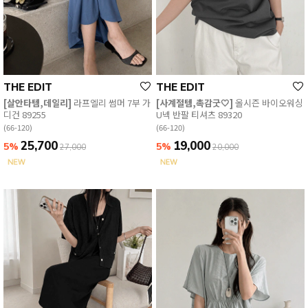
THE EDIT
THE EDIT
[살안타템,데일리]
라프엘리 썸머 7부 가
[사계절템,촉감굿🤍]
올시즌 바이오워싱
디건 89255
U넥 반팔 티셔츠 89320
(66-120)
(66-120)
25,700
19,000
5%
5%
27,000
20,000