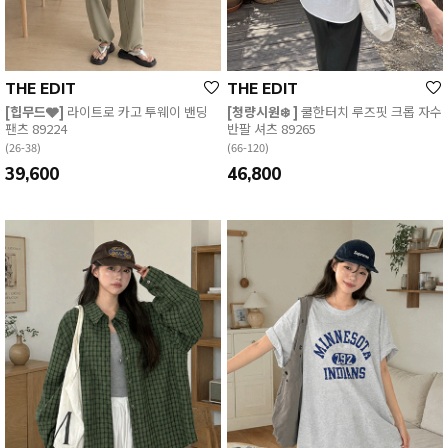
THE EDIT
THE EDIT
[힙무드🩶]
라이트로 카고 투웨이 밴딩
[청량시원❄️ ]
쿨한터치 루즈핏 크롭 자수
팬츠 89224
반팔 셔츠 89265
(26-38)
(66-120)
39,600
46,800
English