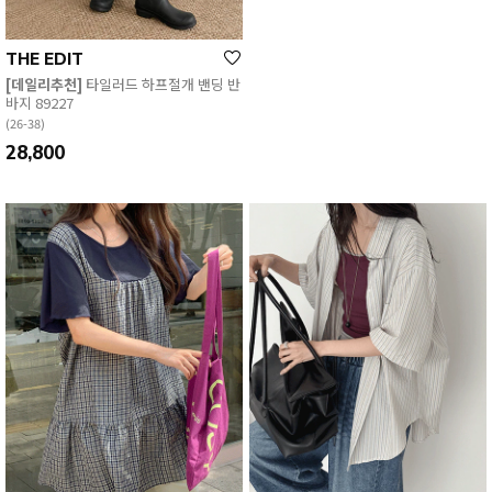
THE EDIT
EDITOR'S PICK
[데일리추천]
타일러드 하프절개 밴딩 반
[09초이스][플라워포인트🌷]
리브 루즈
바지 89227
핏 백프린팅 반팔 티셔츠 89322
(26-38)
(66-120)
28,800
19,800