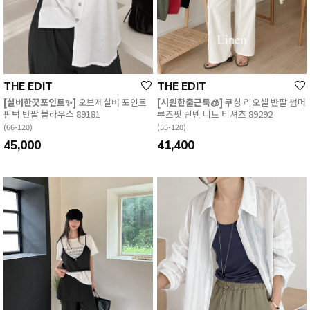
THE EDIT
THE EDIT
[실버한끗포인트✨]
오브제실버 포인트
[시원한출근룩🧊]
쿠싱 리오셀 반팔 썸머
핀턱 반팔 블라우스 89181
루즈핏 린넨 니트 티셔츠 89292
(66-120)
(55-120)
45,000
41,400