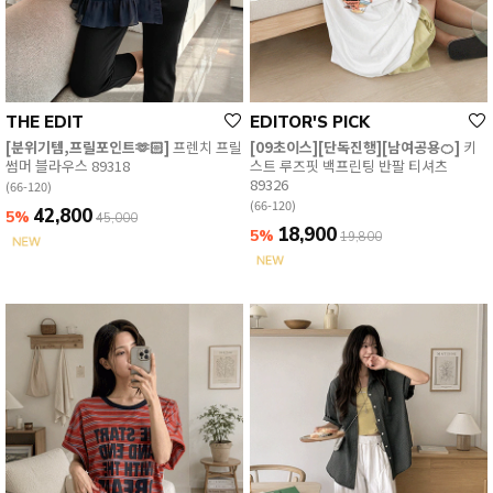
THE EDIT
EDITOR'S PICK
[분위기템,프릴포인트🫶🏻]
프렌치 프릴
[09초이스][단독진행][남여공용🍊]
키
썸머 블라우스 89318
스트 루즈핏 백프린팅 반팔 티셔츠
89326
(66-120)
(66-120)
42,800
5%
45,000
18,900
5%
19,800