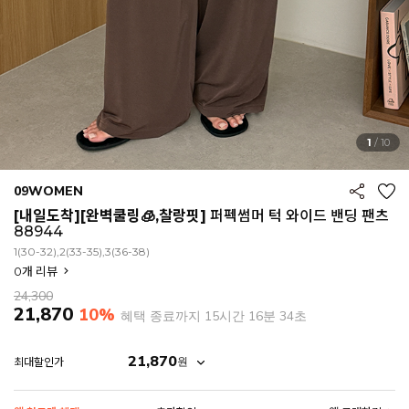
1
/
10
09WOMEN
[내일도착][완벽쿨링🧊,찰랑핏]
퍼펙썸머 턱 와이드 밴딩 팬츠
88944
1(30-32),2(33-35),3(36-38)
0
개 리뷰
24,300
21,870
10%
혜택 종료까지
15시간 16분 30초
21,870
원
최대할인가
EROFIT