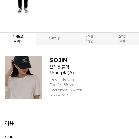
피팅모델
사이즈
소재별
상품별 팁
사이즈
측정법
세탁
SOJIN
브라운,블랙
/ Sample(26)
Height:167cm
Top:44-55size
Bottom:25-26inch
Shose:240mm
리뷰
문의