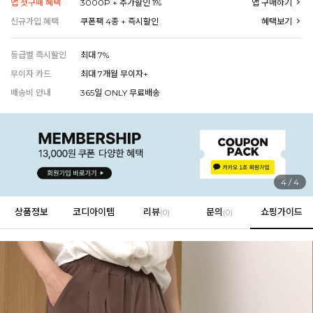
앱 첫구매 혜택
3000P + 추가할인 1%
앱 구매하기
신규가입 혜택
쿠폰팩 4종 + 즉시할인
혜택보기
등급별 즉시할인
최대 7%
EVERY, SAY
인플루언서 PICK한 지금 꼭 필요한 장마룩!
무이자 카드
최대 7개월 무이자+
배송비 안내
365일 ONLY 무료배송
1
/
4
상품정보
코디아이템
리뷰
문의
쇼핑가이드
(
0
)
(0)