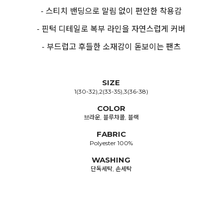
- 스티치 밴딩으로 말림 없이 편안한 착용감
- 핀턱 디테일로 복부 라인을 자연스럽게 커버
- 부드럽고 후들한 소재감이 돋보이는 팬츠
SIZE
1(30-32),2(33-35),3(36-38)
COLOR
브라운, 블루챠콜, 블랙
FABRIC
Polyester 100%
WASHING
단독세탁, 손세탁