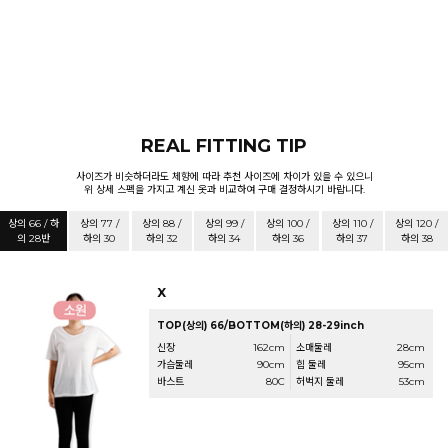
REAL FITTING TIP
사이즈가 비슷하더라도 체향에 따라 추천 사이즈에 차이가 있을 수 있으니
위 상세 스펙을 가지고 계신 옷과 비교하여 구매 결정하시기 바랍니다.
상의 66 / 하
상의 77 /
상의 88 /
상의 99 /
상의 100 /
상의 110 /
상의 120 /
의 28반
하의 30
하의 32
하의 34
하의 36
하의 37
하의 38
X
TOP(상의) 66/BOTTOM(하의) 28-29inch
신장
162cm
소매둘레
28cm
가슴둘레
90cm
힙 둘레
95cm
바스트
80C
허벅지 둘레
53cm