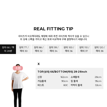
REAL FITTING TIP
사이즈가 비슷하더라도 체향에 따라 추천 사이즈에 차이가 있을 수 있으니
위 상세 스펙을 가지고 계신 옷과 비교하여 구매 결정하시기 바랍니다.
상의 66 / 하
상의 77 /
상의 88 /
상의 99 /
상의 100 /
상의 110 /
상의 120 /
의 28반
하의 30
하의 32
하의 34
하의 36
하의 37
하의 38
X
TOP(상의) 66/BOTTOM(하의) 28-29inch
신장
162cm
소매둘레
28cm
가슴둘레
90cm
힙 둘레
95cm
바스트
80C
허벅지 둘레
53cm