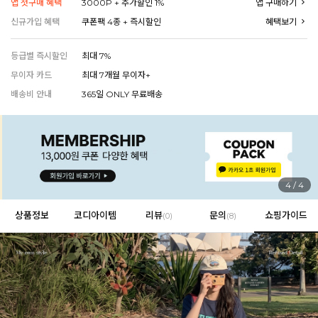
앱 첫구매 혜택
3000P + 추가할인 1%
앱 구매하기
신규가입 혜택
쿠폰팩 4종 + 즉시할인
혜택보기
등급별 즉시할인
최대 7%
EVERY, SAY
인플루언서 PICK한 지금 꼭 필요한 장마룩!
무이자 카드
최대 7개월 무이자+
배송비 안내
365일 ONLY 무료배송
4
/
4
상품정보
코디아이템
리뷰
문의
쇼핑가이드
(
0
)
(8)