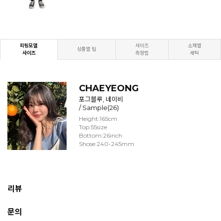
피팅모델
사이즈
소재별
상품별 팁
사이즈
측정법
세탁
CHAEYEONG
포그블루, 네이비
/ Sample(26)
Height:165cm
Top:55size
Bottom:26inch
Shose:240-245mm
리뷰
문의