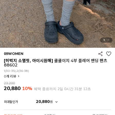
1
/
11
09WOMEN
[허벅지 소멸핏, 아이시원해]
쿨쿨이지 4부 플레어 밴딩 팬츠
88602
1(30-35),2(36-38)
0
개 리뷰
23,200
20,880
10%
혜택 종료까지
2일 0시간 31분 10초
20,880
원
최대할인가
EROFIT