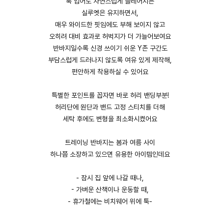
툭 입어도 자연스럽게 플레어지는
실루엣은 유지하면서,
매우 와이드한 핏임에도 부해 보이지 않고
오히려 대비 효과로 허벅지가 더 가늘어보여요
반바지일수록 신경 쓰이기 쉬운 Y존 구간도
부담스럽게 드러나지 않도록 여유 있게 제작해,
편안하게 착용하실 수 있어요
특별한 포인트를 꼽자면 바로 허리 밴딩부분!
허리단에 원단과 밴드 고정 스티치를 더해
세탁 후에도 변형을 최소화시켰어요
트레이닝 반바지는 봄과 여름 사이
하나쯤 소장하고 있으면 유용한 아이템인데요
- 잠시 집 앞에 나갈 때나,
- 가벼운 산책이나 운동할 때,
- 휴가철에는 비치웨어 위에 툭-