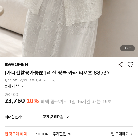
1
/
8
09WOMEN
[가디건활용가능🎀]
리잔 링클 카라 티셔츠 88737
1(77-88),2(99-100),3(110-120)
0
개 리뷰
26,400
23,760
10%
혜택 종료까지
1일 16시간 32분 42초
23,760
원
최대할인가
EROFIT
앱 첫구매 혜택
3000P + 추가할인 1%
앱 구매하기