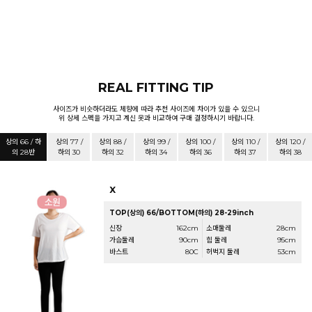
REAL FITTING TIP
사이즈가 비슷하더라도 체향에 따라 추천 사이즈에 차이가 있을 수 있으니
위 상세 스펙을 가지고 계신 옷과 비교하여 구매 결정하시기 바랍니다.
상의 66 / 하
상의 77 /
상의 88 /
상의 99 /
상의 100 /
상의 110 /
상의 120 /
의 28반
하의 30
하의 32
하의 34
하의 36
하의 37
하의 38
X
TOP(상의) 66/BOTTOM(하의) 28-29inch
신장
162cm
소매둘레
28cm
가슴둘레
90cm
힙 둘레
95cm
바스트
80C
허벅지 둘레
53cm