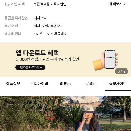
신규가입 혜택
쿠폰팩 4종 + 즉시할인
혜택보기
등급별 즉시할인
최대 7%
EVERY, SAY
무이자 카드
최대 7개월 무이자+
인플루언서 PICK한 지금 꼭 필요한 장마룩!
배송비 안내
365일 ONLY 무료배송
4
/
4
상품정보
코디아이템
리뷰
문의
쇼핑가이드
(
0
)
(11)