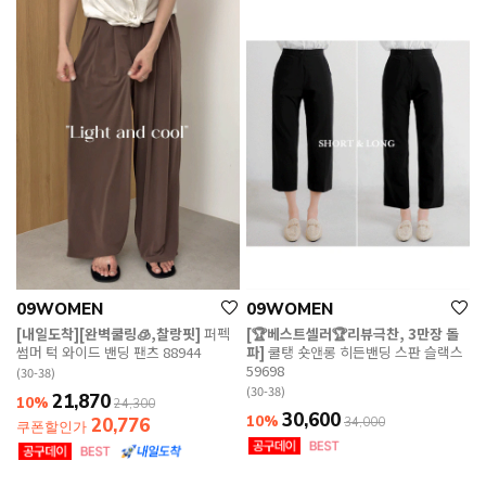
09WOMEN
09WOMEN
[내일도착][완벽쿨링🧊,찰랑핏]
퍼펙
[🏆베스트셀러🏆리뷰극찬, 3만장 돌
썸머 턱 와이드 밴딩 팬츠 88944
파]
쿨탱 숏앤롱 히든밴딩 스판 슬랙스
59698
(30-38)
(30-38)
21,870
10%
24,300
30,600
10%
20,776
34,000
쿠폰할인가