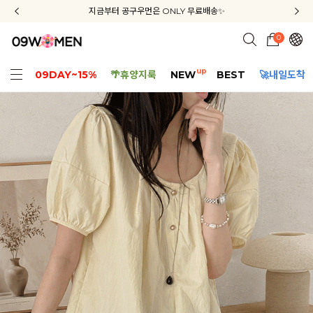
신규회원 가입 3종 쿠폰 + 배송비 무료 + APP 다운로드 혜택
신규회원 가입 3종 쿠폰 + 배송비 무료 + APP 다운로드 혜택
공구데이에도 내일도착! 10% OFF + 5% COUPON
공구데이에도 내일도착! 10% OFF + 5% COUPON
지금부터 공구우먼은 ONLY 무료배송✨
0
up
09DAY~15%
🌴휴양지룩
NEW
BEST
🚀내일도착
핏