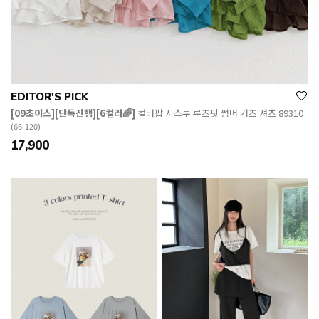
EDITOR'S PICK
[09초이스][단독진행][6컬러🌈]
컬러팝 시스루 루즈핏 썸머 거즈 셔츠 89310
(66-120)
17,900