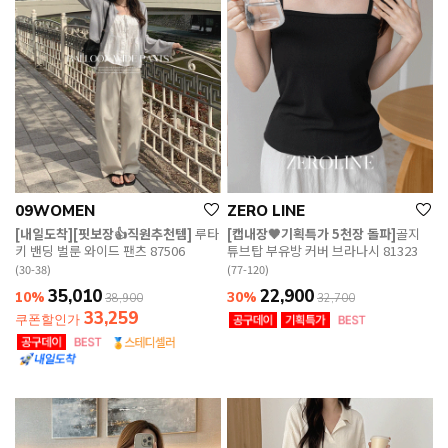
09WOMEN
ZERO LINE
[내일도착][핏보장👍직원추천템]
루타
[캡내장🖤기획특가 5천장 돌파]
골지
키 밴딩 벌룬 와이드 팬츠 87506
튜브탑 부유방 커버 브라나시 81323
(30-38)
(77-120)
35,010
22,900
10%
30%
38,900
32,700
33,259
쿠폰할인가