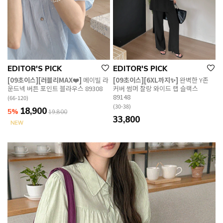
EDITOR'S PICK
EDITOR'S PICK
[09초이스][러블리MAX❤️]
메이빌 라
[09초이스][6XL까지✨]
완벽한 Y존
운드넥 버튼 포인트 블라우스 89308
커버 썸머 찰랑 와이드 랩 슬랙스
89148
(66-120)
(30-38)
18,900
5%
19,800
33,800