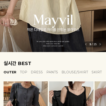
7
/
25
실시간 BEST
OUTER
TOP
DRESS
PANTS
BLOUSE/SHIRT
SKIRT
EROFIT