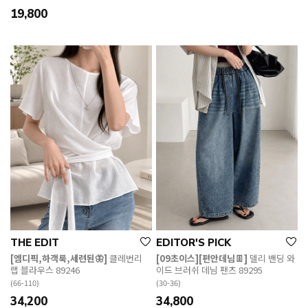
19,800
THE EDIT
EDITOR'S PICK
[엠디픽,하객룩,세련된🦋]
클레번리
[09초이스][편안데님👖]
델리 밴딩 와
랩 블라우스 89246
이드 브러쉬 데님 팬츠 89295
(66-110)
(30-36)
34,200
34,800