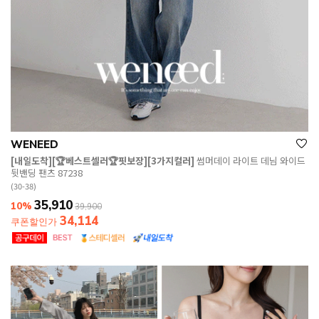
WENEED
[내일도착][🏆베스트셀러🏆핏보장][3가지컬러]
썸머데이 라이트 데님 와이드
뒷밴딩 팬츠 87238
(30-38)
35,910
10%
39,900
34,114
쿠폰할인가