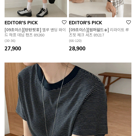
EDITOR'S PICK
EDITOR'S PICK
[09초이스][탄탄핏👖]
멜루 밴딩 와이
[09초이스][썸머쉴드☀️]
리라이트 루
드 하프 데님 팬츠 89260
즈핏 체크 셔츠 89217
(30-36)
(66-120)
27,900
28,900