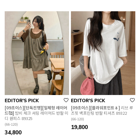
EDITOR'S PICK
EDITOR'S PICK
[09초이스][단독진행][일체형 레이어
[09초이스][플라워포인트🌷]
리브 루
드🥰]
밤비 체크 셔링 레이어드 반팔 미
즈핏 백프린팅 반팔 티셔츠 89322
디 원피스 89325
(66-120)
(66-120)
19,800
34,800