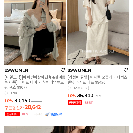
09WOMEN
09WOMEN
[내일도착][에어컨바람차단🌀&한여름
[가성비 꿀템]
이지폴 오픈카라 티셔츠
까지 쭉]
라이트 데이 시스루 리얼루즈
밴딩 스커트 세트 88450
핏 셔츠 88077
(66-120/30-38)
(66-120)
35,910
10%
39,900
30,150
10%
33,500
28,642
쿠폰할인가