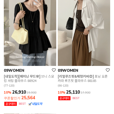
09WOMEN
09WOMEN
[내일도착][페미닌 무드🌸]
브니 스모
[리얼루즈핏&체형커버😍]
포닝 오픈
킹 셔링 블라우스 88924
카라 루즈핏 블라우스 88185
(77-120)
(66-120)
26,910
25,110
10%
10%
29,900
27,900
25,564
쿠폰할인가