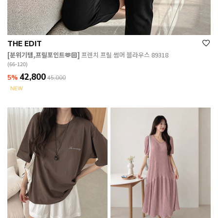
THE EDIT
[분위기템,프릴포인트🫶🏻]
프렌치 프릴 썸머 블라우스 89318
(66-120)
42,800
5%
45,000