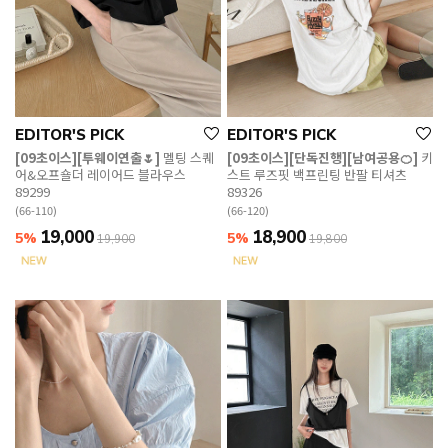
EDITOR'S PICK
EDITOR'S PICK
[09초이스][투웨이연출🌷]
멜팅 스퀘
[09초이스][단독진행][남여공용🍊]
키
어&오프숄더 레이어드 블라우스
스트 루즈핏 백프린팅 반팔 티셔츠
89299
89326
(66-110)
(66-120)
19,000
18,900
5%
5%
19,900
19,800