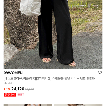
09WOMEN
[베스트셀러👑,여름VER][2가지기장]
스판뿜뿜 밴딩 와이드 팬츠 88850
(30-38)
24,120
10%
26,800