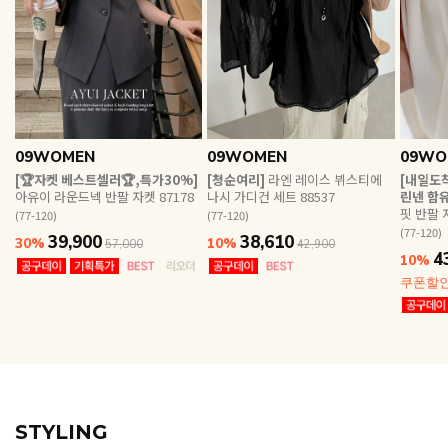
EVERY, SAY
인플루언서 PICK한 지금 꼭 필요한 장마룩!
09WOMEN
09WOMEN
09WO
[🏆자켓 베스트셀러🏆,특가30%]
[청순여리]
라엔 레이스 뷔스티에
[내일도착
아유이 라운드넥 반팔 자켓 87178
나시 가디건 세트 88537
린넨 함유
핏 반팔 자
(77-120)
(77-120)
(77-120)
39,900
38,610
30%
10%
57,000
42,900
4
10%
쿠폰할
STYLING