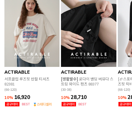
ACTIRABLE
ACTIRABLE
ACTIR
서프클럽 루즈핏 반팔 티셔츠
[생활발수]
로다이 밴딩 버뮤다 스
[🏈스포
82381
트링 와이드 팬츠 88377
즈핏 럭비
(66-120)
(30-38)
(66-120)
16,920
28,710
2
10%
10%
10%