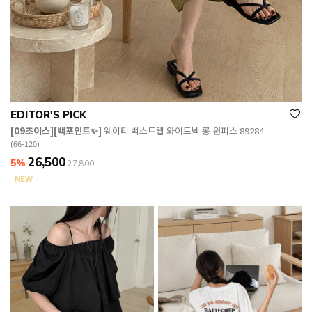
EDITOR'S PICK
[09초이스][백포인트✨]
웨이티 백스트랩 와이드넥 롱 원피스 89284
(66-120)
26,500
5%
27,800