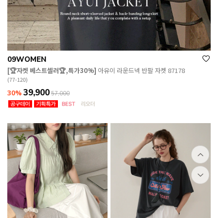
09WOMEN
[🏆자켓 베스트셀러🏆,특가30%]
아유이 라운드넥 반팔 자켓 87178
(77-120)
39,900
30%
57,000