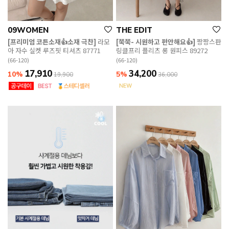
09WOMEN
THE EDIT
[프리미엄 코튼소재👍소재 극찬]
라모
[쭉쭉- 시원하고 편안해요👍]
짱짱스판
아 자수 실켓 루즈핏 티셔츠 87771
링클프리 플리츠 롱 원피스 89272
(66-120)
(66-120)
17,910
34,200
10%
5%
19,900
36,000