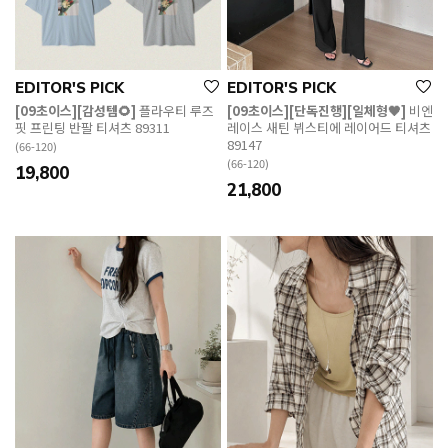
EDITOR'S PICK
EDITOR'S PICK
[09초이스][감성템🌻]
플라우티 루즈
[09초이스][단독진행][일체형🖤]
비엔
핏 프린팅 반팔 티셔츠 89311
레이스 새틴 뷔스티에 레이어드 티셔츠
89147
(66-120)
(66-120)
19,800
21,800