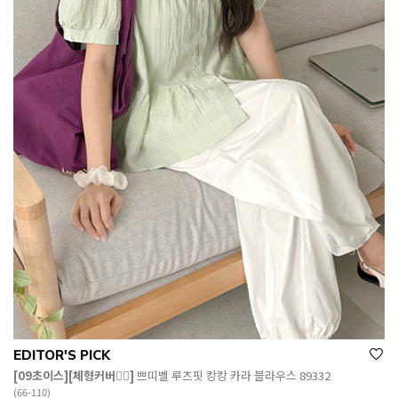
EDITOR'S PICK
[09초이스][체형커버👍🏻]
쁘띠벨 루즈핏 캉캉 카라 블라우스 89332
(66-110)