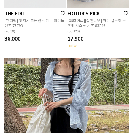
THE EDIT
EDITOR'S PICK
[엠디픽]
앗차거 히든밴딩 데님 와이드
[09초이스][살안타템] 여리 실루엣 루
팬츠 75793
즈핏 시스루 셔츠 83246
(26-38)
(66-120)
36,000
17,900