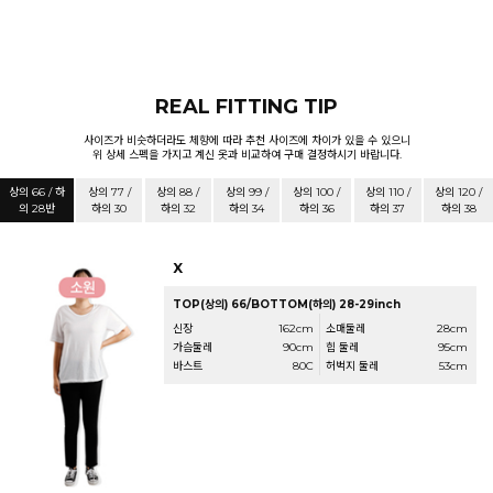
REAL FITTING TIP
사이즈가 비슷하더라도 체향에 따라 추천 사이즈에 차이가 있을 수 있으니
위 상세 스펙을 가지고 계신 옷과 비교하여 구매 결정하시기 바랍니다.
상의 66 / 하
상의 77 /
상의 88 /
상의 99 /
상의 100 /
상의 110 /
상의 120 /
의 28반
하의 30
하의 32
하의 34
하의 36
하의 37
하의 38
X
TOP(상의) 66/BOTTOM(하의) 28-29inch
신장
162cm
소매둘레
28cm
가슴둘레
90cm
힙 둘레
95cm
바스트
80C
허벅지 둘레
53cm