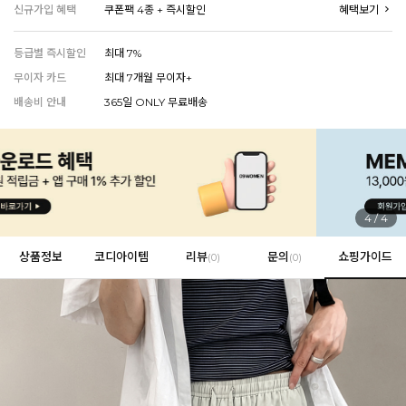
신규가입 혜택
쿠폰팩 4종 + 즉시할인
혜택보기
등급별 즉시할인
최대 7%
EVERY, SAY
무이자 카드
최대 7개월 무이자+
인플루언서 PICK한 지금 꼭 필요한 장마룩!
배송비 안내
365일 ONLY 무료배송
4
/
4
상품정보
코디아이템
리뷰
문의
쇼핑가이드
(
0
)
(0)