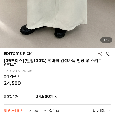
1
/
7
EDITOR'S PICK
[09초이스][텐셀100%]
썸머픽 감성가득 밴딩 롱 스커트
88143
L(30-34),XL(35-38)
0
개 리뷰
24,500
24,500
원
최대할인가
EROFIT
앱 첫구매 혜택
3000P + 추가할인 1%
앱 구매하기