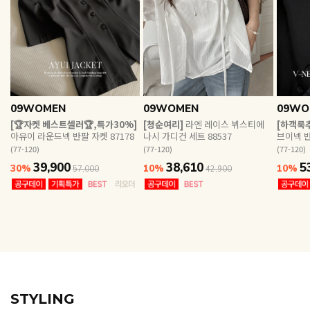
EVERY, SAY
인플루언서 PICK한 지금 꼭 필요한 장마룩!
09WOMEN
09WOMEN
09WO
[🏆자켓 베스트셀러🏆,특가30%]
[청순여리]
라엔 레이스 뷔스티에
[하객룩
아유이 라운드넥 반팔 자켓 87178
나시 가디건 세트 88537
브이넥 반
(77-120)
(77-120)
(77-120)
39,900
38,610
5
30%
10%
10%
57,000
42,900
STYLING