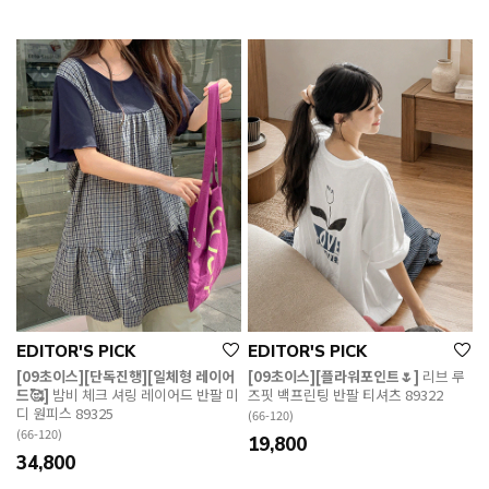
EDITOR'S PICK
EDITOR'S PICK
[09초이스][단독진행][일체형 레이어
[09초이스][플라워포인트🌷]
리브 루
드🥰]
밤비 체크 셔링 레이어드 반팔 미
즈핏 백프린팅 반팔 티셔츠 89322
디 원피스 89325
(66-120)
(66-120)
19,800
34,800