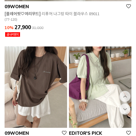
09WOMEN
[플레어핏🤍여리무드]
리퓨어 나그랑 타이 블라우스 89011
(77-120)
27,900
10%
31,000
09WOMEN
EDITOR'S PICK