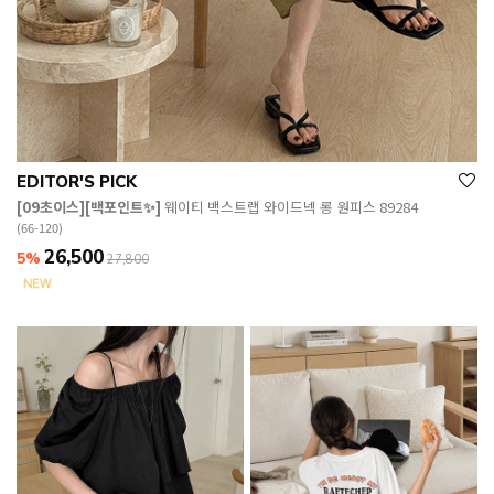
EDITOR'S PICK
[09초이스][백포인트✨]
웨이티 백스트랩 와이드넥 롱 원피스 89284
(66-120)
26,500
5%
27,800