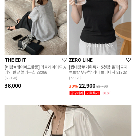
THE EDIT
ZERO LINE
[비침❌레이어드한듯]
더블레이어드 A
[캡내장🖤기획특가 5천장 돌파]
골지
라인 반팔 블라우스 88066
튜브탑 부유방 커버 브라나시 81323
(66-120)
(77-120)
36,000
22,900
30%
32,700