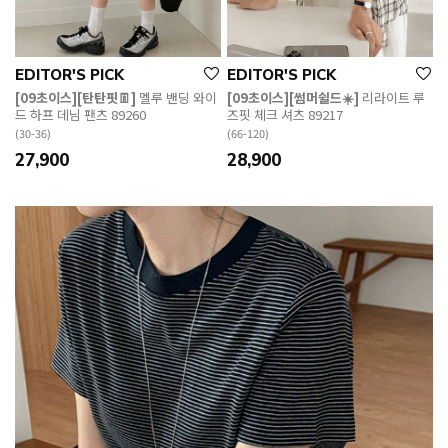
EDITOR'S PICK
EDITOR'S PICK
[09초이스][탄탄핏👖]
멜루 밴딩 와이
[09초이스][썸머쉴드☀️]
리라이트 루
드 하프 데님 팬츠 89260
즈핏 체크 셔츠 89217
(30-36)
(66-120)
27,900
28,900