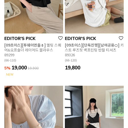
EDITOR'S PICK
EDITOR'S PICK
[09초이스][투웨이연출🌷]
멜팅 스퀘
[09초이스][단독진행][남여공용🍊]
키
어&오프숄더 레이어드 블라우스
스트 루즈핏 백프린팅 반팔 티셔츠
89299
89326
(66-110)
(66-120)
19,000
19,800
5%
19,900