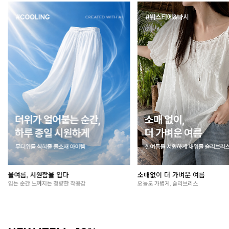
장마철 옷 고민, 여기서 끝!
여름 외출 필수, 살안타템🌞
꿉꿉한 날씨에도 가볍고 산뜻하게
가볍게 걸쳐도 든든한 자외선 차단 아이