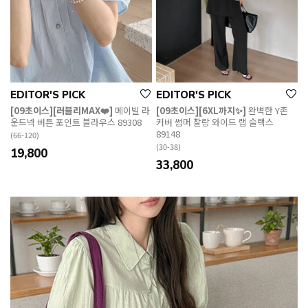
EDITOR'S PICK
EDITOR'S PICK
[09초이스][러블리MAX❤️]
메이빌 라
[09초이스][6XL까지✨]
완벽한 Y존
운드넥 버튼 포인트 블라우스 89308
커버 썸머 찰랑 와이드 랩 슬랙스
89148
(66-120)
(30-38)
19,800
33,800