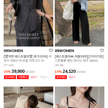
09WOMEN
09WOMEN
[🏆자켓 베스트셀러🏆,특가30%]
아
[베스트셀러👑,여름VER][2가지기장]
유이 라운드넥 반팔 자켓 87178
스판뿜뿜 밴딩 와이드 팬츠 88850
(77-120)
(30-38)
39,900
24,120
30%
10%
57,000
26,800