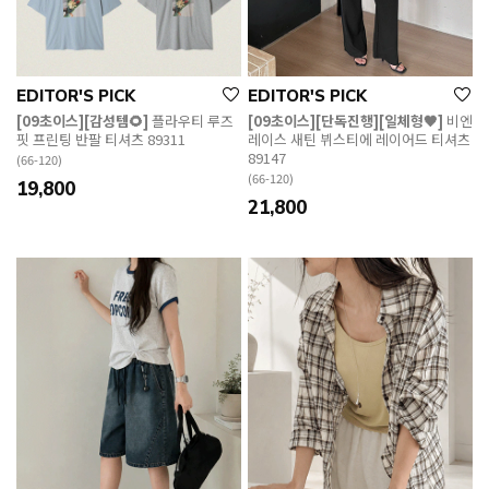
EDITOR'S PICK
EDITOR'S PICK
[09초이스][감성템🌻]
플라우티 루즈
[09초이스][단독진행][일체형🖤]
비엔
핏 프린팅 반팔 티셔츠 89311
레이스 새틴 뷔스티에 레이어드 티셔츠
89147
(66-120)
(66-120)
19,800
21,800