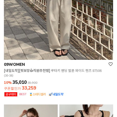
09WOMEN
[내일도착][핏보장👍직원추천템]
루타키 밴딩 벌룬 와이드 팬츠 87506
(30-38)
35,010
10%
38,900
33,259
쿠폰할인가