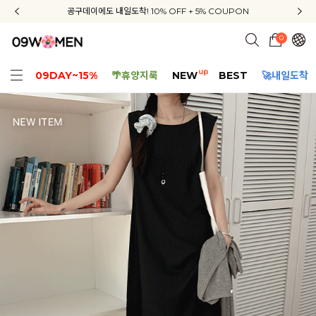
신규회원 가입 3종 쿠폰 + 배송비 무료 + APP 다운로드 혜택
신규회원 가입 3종 쿠폰 + 배송비 무료 + APP 다운로드 혜택
공구데이에도 내일도착! 10% OFF + 5% COUPON
지금부터 공구우먼은 ONLY 무료배송✨
0
up
09DAY~15%
🌴휴양지룩
NEW
BEST
🚀내일도착
핏