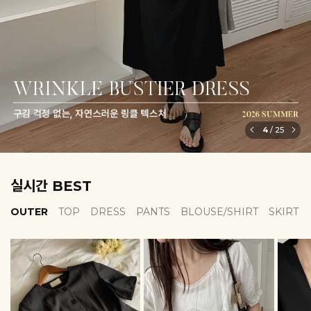
6
/
25
실시간 BEST
OUTER
TOP
DRESS
PANTS
BLOUSE/SHIRT
SKIRT
EROFIT