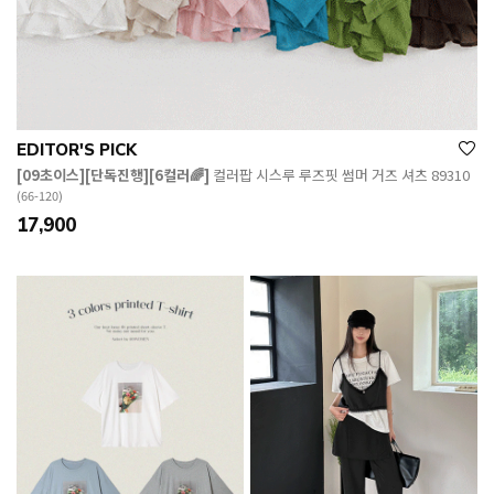
EDITOR'S PICK
[09초이스][단독진행][6컬러🌈]
컬러팝 시스루 루즈핏 썸머 거즈 셔츠 89310
(66-120)
17,900