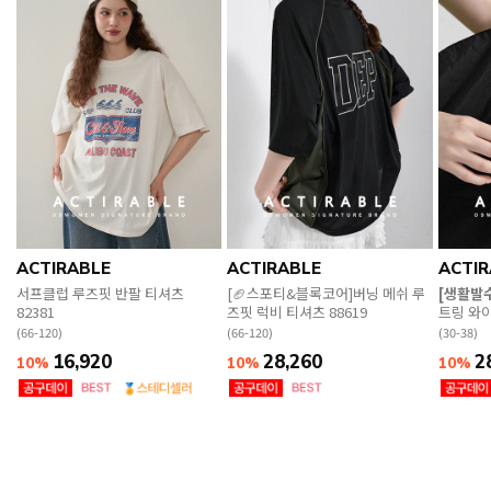
ACTIRABLE
ACTIRABLE
ACTIR
서프클럽 루즈핏 반팔 티셔츠
[🏈스포티&블록코어]버닝 메쉬 루
[생활발수
82381
즈핏 럭비 티셔츠 88619
트링 와이
(66-120)
(66-120)
(30-38)
16,920
28,260
2
10%
10%
10%