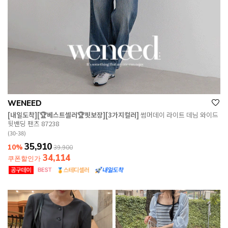
WENEED
[내일도착][🏆베스트셀러🏆핏보장][3가지컬러]
썸머데이 라이트 데님 와이드
뒷밴딩 팬츠 87238
(30-38)
35,910
10%
39,900
34,114
쿠폰할인가