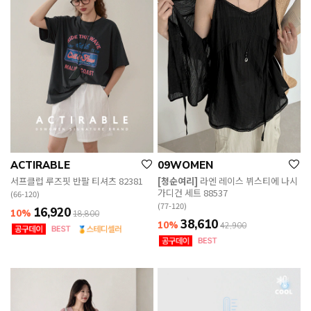
ACTIRABLE
09WOMEN
서프클럽 루즈핏 반팔 티셔츠 82381
[청순여리]
라엔 레이스 뷔스티에 나시
가디건 세트 88537
(66-120)
(77-120)
16,920
10%
18,800
38,610
10%
42,900