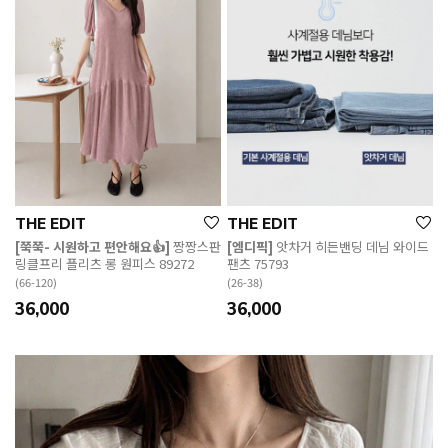
THE EDIT
THE EDIT
[쭉쭉- 시원하고 편안해요👍]
짱짱스판
[엠디픽]
앗차거 히든밴딩 데님 와이드
링클프리 플리츠 롱 원피스 89272
팬츠 75793
(66-120)
(26-38)
36,000
36,000