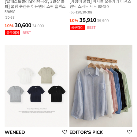
[🏆베스트셀러🏆리뷰극찬, 3만장 돌
[가성비 꿀템]
이지폴 오픈카라 티셔츠
파]
쿨탱 숏앤롱 히든밴딩 스판 슬랙스
밴딩 스커트 세트 88450
59698
(66-120/30-38)
(30-38)
35,910
10%
39,900
30,600
10%
34,000
WENEED
EDITOR'S PICK