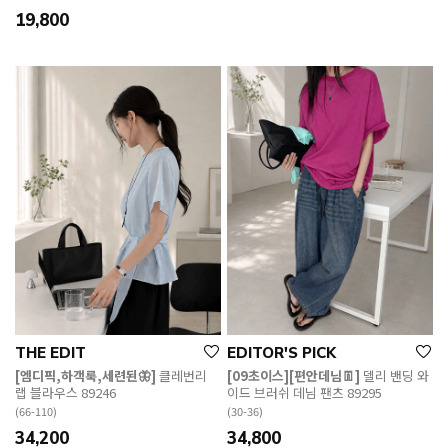
19,800
THE EDIT
EDITOR'S PICK
[엠디픽,하객룩,세련된🦋]
클레번리
[09초이스][편안데님👖]
델리 밴딩 와
랩 블라우스 89246
이드 브러쉬 데님 팬츠 89295
(66-110)
(30-36)
34,200
34,800