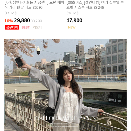
[✨환생템✨기회는 지금뿐!! ] 모던 베이
[09초이스][살안타템] 여리 실루엣 루
직 카라 반팔 니트 86595
즈핏 시스루 셔츠 83246
(77-120)
(66-120)
29,880
17,900
10%
33,200