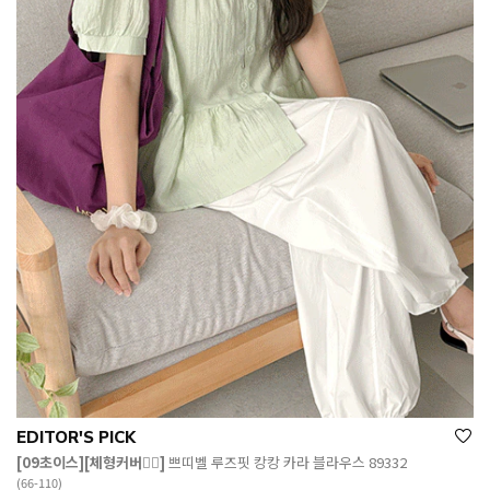
EDITOR'S PICK
[09초이스][체형커버👍🏻]
쁘띠벨 루즈핏 캉캉 카라 블라우스 89332
(66-110)