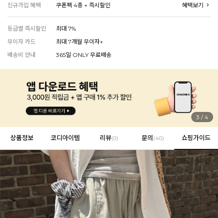
신규가입 혜택
쿠폰팩 4종 + 즉시할인
혜택보기
등급별 즉시할인
최대 7%
EVERY, SAY
무이자 카드
최대 7개월 무이자+
인플루언서 PICK한 지금 꼭 필요한 장마룩!
배송비 안내
365일 ONLY 무료배송
4
/
4
상품정보
코디아이템
리뷰
문의
쇼핑가이드
(
0
)
(40)