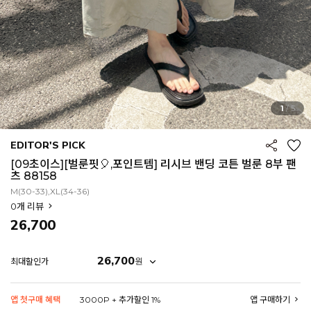
1
/
5
EDITOR'S PICK
[09초이스][벌룬핏🎈,포인트템] 리시브 밴딩 코튼 벌룬 8부 팬
츠 88158
M(30-33),XL(34-36)
0
개 리뷰
26,700
26,700
원
최대할인가
EROFIT
앱 첫구매 혜택
3000P + 추가할인 1%
앱 구매하기