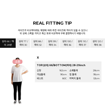
REAL FITTING TIP
사이즈가 비슷하더라도 체향에 따라 추천 사이즈에 차이가 있을 수 있으니
위 상세 스펙을 가지고 계신 옷과 비교하여 구매 결정하시기 바랍니다.
상의 66 / 하
상의 77 /
상의 88 /
상의 99 /
상의 100 /
상의 110 /
상의 120 /
의 28반
하의 30
하의 32
하의 34
하의 36
하의 37
하의 38
X
TOP(상의) 66/BOTTOM(하의) 28-29inch
신장
162cm
소매둘레
28cm
가슴둘레
90cm
힙 둘레
95cm
바스트
80C
허벅지 둘레
53cm