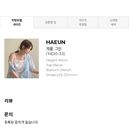
피팅모델
사이즈
소재별
상품별 팁
사이즈
측정법
세탁
HAEUN
챠콜, 그린
/ M(30-33)
Height:161cm
Top:55size
Bottom:26inch
Shose:225-230mm
리뷰
문의
등록된 문의가 없습니다.