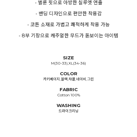
- 벌룬 핏으로 아방한 실루엣 연출
- 밴딩 디자인으로 편안한 착용감
- 코튼 소재로 가볍고 쾌적하게 착용 가능
- 8부 기장으로 캐주얼한 무드가 돋보이는 아이템
SIZE
M(30-33),XL(34-36)
COLOR
카키베이지,블랙,챠콜,네이비,그린
FABRIC
Cotton 100%
WASHING
드라이크리닝