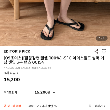
1
/
2
EDITOR'S PICK
[09초이스][쿨링감☃️,텐셀 100%]
-5˚C 아이스월드 썸머 데
님 밴딩 3부 팬츠 88154
4XL(30-32),6XL(33-35),8XL(36-38)
0
개 리뷰
15,200
15,200
원
최대할인가
EROFIT
앱 첫구매 혜택
3000P + 추가할인 1%
앱 구매하기