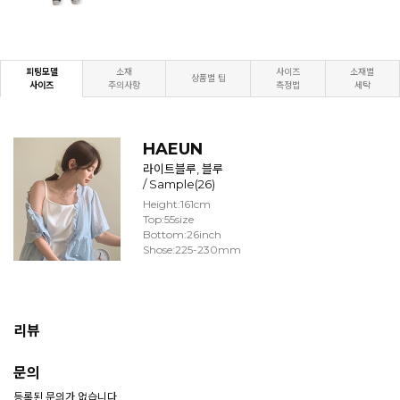
피팅모델
소재
사이즈
소재별
상품별 팁
사이즈
주의사항
측정법
세탁
HAEUN
라이트블루, 블루
/ Sample(26)
Height:161cm
Top:55size
Bottom:26inch
Shose:225-230mm
리뷰
문의
등록된 문의가 없습니다.