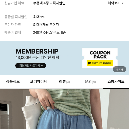
신규가입 혜택
쿠폰팩 4종 + 즉시할인
혜택보기
등급별 즉시할인
최대 7%
EVERY, SAY
무이자 카드
최대 7개월 무이자+
인플루언서 PICK한 지금 꼭 필요한 장마룩!
배송비 안내
365일 ONLY 무료배송
1
/
4
상품정보
코디아이템
리뷰
문의
쇼핑가이드
(
0
)
(8)