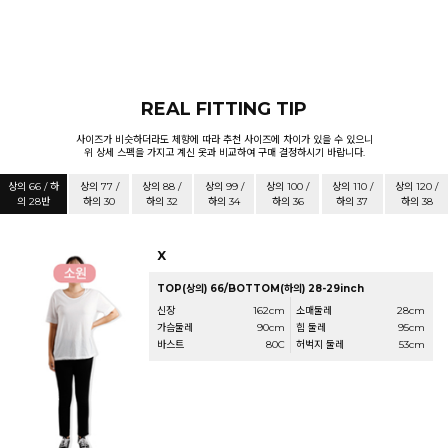
REAL FITTING TIP
사이즈가 비슷하더라도 체향에 따라 추천 사이즈에 차이가 있을 수 있으니
위 상세 스펙을 가지고 계신 옷과 비교하여 구매 결정하시기 바랍니다.
상의 66 / 하
상의 77 /
상의 88 /
상의 99 /
상의 100 /
상의 110 /
상의 120 /
의 28반
하의 30
하의 32
하의 34
하의 36
하의 37
하의 38
X
TOP(상의) 66/BOTTOM(하의) 28-29inch
신장
162cm
소매둘레
28cm
가슴둘레
90cm
힙 둘레
95cm
바스트
80C
허벅지 둘레
53cm