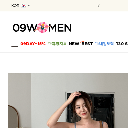
KOR
up
09DAY~15%
🌴
휴양지룩
NEW
BEST
🚀
내일도착
120 S