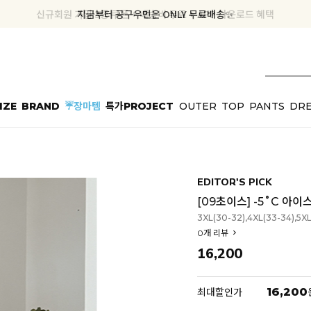
신규회원 가입 3종 쿠폰 + 배송비 무료 + APP 다운로드 혜택
신규회원 가입 3종 쿠폰 + 배송비 무료 + APP 다운로드 혜택
공구데이에도 내일도착! 10% OFF + 5% COUPON
지금부터 공구우먼은 ONLY 무료배송✨
IZE
BRAND
☔장마템
특가PROJECT
OUTER
TOP
PANTS
DRE
EDITOR'S PICK
[09초이스] -5˚C 아이
3XL(30-32),4XL(33-34),5XL
0
개 리뷰
16,200
16,200
최대할인가