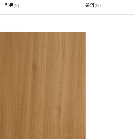
리뷰
문의
(
0
)
(12)