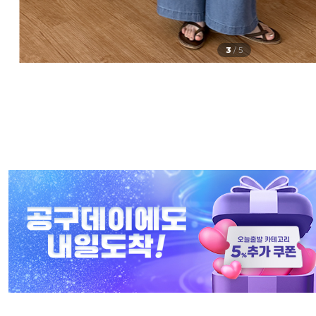
3
/
5