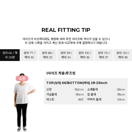
REAL FITTING TIP
사이즈가 비슷하더라도 체향에 따라 추천 사이즈에 차이가 있을 수 있으니
위 상세 스펙을 가지고 계신 옷과 비교하여 구매 결정하시기 바랍니다.
상의 66 / 하
상의 77 /
상의 88 /
상의 99 /
상의 100 /
상의 110 /
상의 120 /
의 28반
하의 30
하의 32
하의 34
하의 36
하의 37
하의 38
1사이즈 착용:루즈핏
TOP(상의) 66/BOTTOM(하의) 28-29inch
신장
162cm
소매둘레
28cm
가슴둘레
90cm
힙 둘레
95cm
바스트
80C
허벅지 둘레
53cm