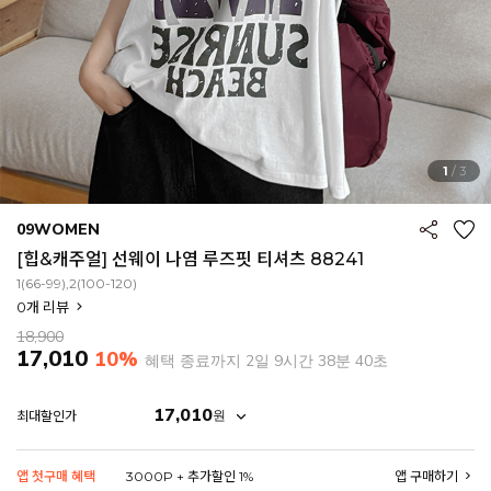
1
/
3
09WOMEN
[힙&캐주얼] 선웨이 나염 루즈핏 티셔츠 88241
1(66-99),2(100-120)
0
개 리뷰
18,900
17,010
10%
혜택 종료까지
2일 9시간 38분 37초
17,010
원
최대할인가
EROFIT
앱 첫구매 혜택
3000P + 추가할인 1%
앱 구매하기