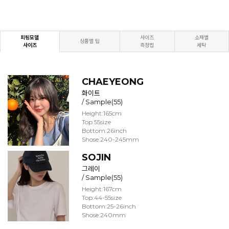
피팅모델
사이즈
소재별
상품별 팁
사이즈
측정법
세탁
CHAEYEONG
화이트
/ Sample(55)
Height:165cm
Top:55size
Bottom:26inch
Shose:240-245mm
SOJIN
그레이
/ Sample(55)
Height:167cm
Top:44-55size
Bottom:25-26inch
Shose:240mm