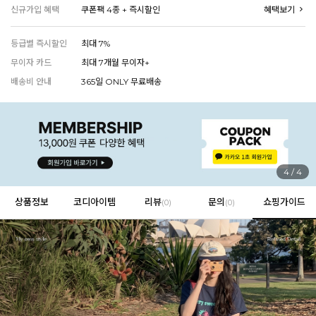
신규가입 혜택
쿠폰팩 4종 + 즉시할인
혜택보기
등급별 즉시할인
최대 7%
EVERY, SAY
무이자 카드
최대 7개월 무이자+
인플루언서 PICK한 지금 꼭 필요한 장마룩!
배송비 안내
365일 ONLY 무료배송
4
/
4
상품정보
코디아이템
리뷰
문의
쇼핑가이드
(
0
)
(0)