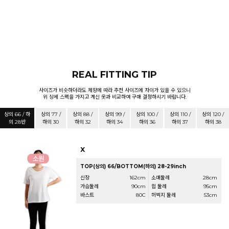
REAL FITTING TIP
사이즈가 비슷하더라도 체향에 따라 추천 사이즈에 차이가 있을 수 있으니
위 상세 스펙을 가지고 계신 옷과 비교하여 구매 결정하시기 바랍니다.
상의 66 / 하
상의 77 /
상의 88 /
상의 99 /
상의 100 /
상의 110 /
상의 120 /
의 28반
하의 30
하의 32
하의 34
하의 36
하의 37
하의 38
X
TOP(상의) 66/BOTTOM(하의) 28-29inch
신장
162cm
소매둘레
28cm
가슴둘레
90cm
힙 둘레
95cm
바스트
80C
허벅지 둘레
53cm