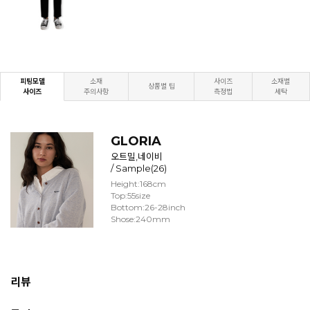
피팅모델
소재
사이즈
소재별
상품별 팁
사이즈
주의사항
측정법
세탁
GLORIA
오트밀,네이비
/ Sample(26)
Height:168cm
Top:55size
Bottom:26-28inch
Shose:240mm
리뷰