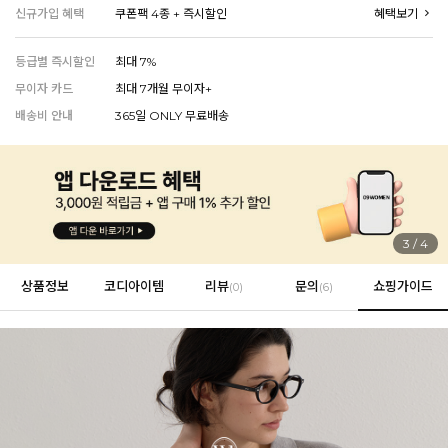
신규가입 혜택
쿠폰팩 4종 + 즉시할인
혜택보기
등급별 즉시할인
최대 7%
EVERY, SAY
무이자 카드
최대 7개월 무이자+
인플루언서 PICK한 지금 꼭 필요한 장마룩!
배송비 안내
365일 ONLY 무료배송
4
/
4
상품정보
코디아이템
리뷰
문의
쇼핑가이드
(
0
)
(6)