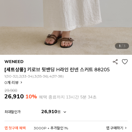
1
/
3
WENEED
[세트상품]
키로브 뒷밴딩 H라인 린넨 스커트 88205
1(30-32),2(33-34),3(35-36),4(37-38)
0
개 리뷰
29,900
26,910
10%
혜택 종료까지
13시간 5분 32초
26,910
원
최대할인가
EROFIT
앱 첫구매 혜택
3000P + 추가할인 1%
앱 구매하기