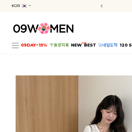
KOR
up
09DAY~15%
🌴
휴양지룩
NEW
BEST
🚀
내일도착
120 S