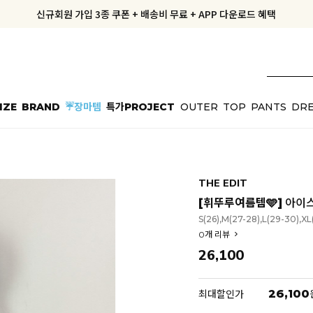
신규회원 가입 3종 쿠폰 + 배송비 무료 + APP 다운로드 혜택
신규회원 가입 3종 쿠폰 + 배송비 무료 + APP 다운로드 혜택
공구데이에도 내일도착! 10% OFF + 5% COUPON
지금부터 공구우먼은 ONLY 무료배송✨
IZE
BRAND
☔장마템
특가PROJECT
OUTER
TOP
PANTS
DRE
THE EDIT
[휘뚜루여름템🩵]
아이스
S(26),M(27-28),L(29-30),XL
0
개 리뷰
26,100
26,100
최대할인가