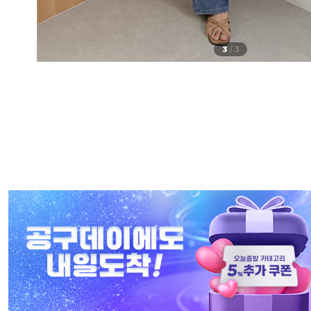
3
/
3