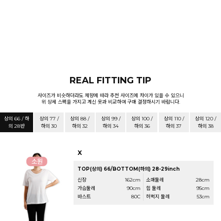
REAL FITTING TIP
사이즈가 비슷하더라도 체향에 따라 추천 사이즈에 차이가 있을 수 있으니
위 상세 스펙을 가지고 계신 옷과 비교하여 구매 결정하시기 바랍니다.
상의 66 / 하
상의 77 /
상의 88 /
상의 99 /
상의 100 /
상의 110 /
상의 120 /
의 28반
하의 30
하의 32
하의 34
하의 36
하의 37
하의 38
X
TOP(상의) 66/BOTTOM(하의) 28-29inch
신장
162cm
소매둘레
28cm
가슴둘레
90cm
힙 둘레
95cm
바스트
80C
허벅지 둘레
53cm