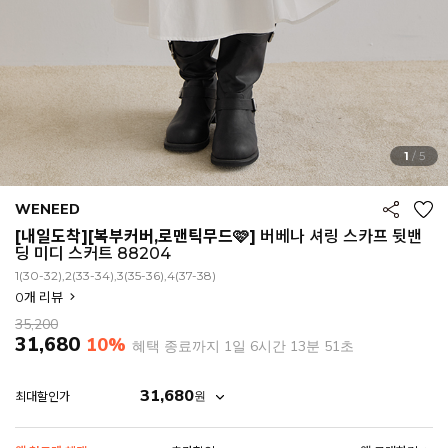
1
/
5
WENEED
[내일도착][복부커버,로맨틱무드🩷]
버베나 셔링 스카프 뒷밴
딩 미디 스커트 88204
1(30-32),2(33-34),3(35-36),4(37-38)
0
개 리뷰
35,200
31,680
10%
혜택 종료까지
1일 6시간 13분 48초
31,680
원
최대할인가
EROFIT