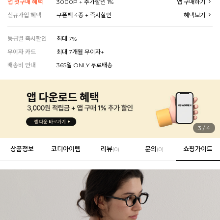
앱 첫구매 혜택
3000P + 추가할인 1%
앱 구매하기
신규가입 혜택
쿠폰팩 4종 + 즉시할인
혜택보기
등급별 즉시할인
최대 7%
EVERY, SAY
인플루언서 PICK한 지금 꼭 필요한 장마룩!
무이자 카드
최대 7개월 무이자+
배송비 안내
365일 ONLY 무료배송
4
/
4
상품정보
코디아이템
리뷰
문의
쇼핑가이드
(
0
)
(0)