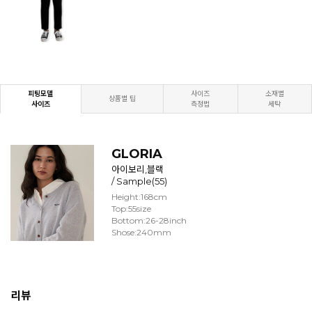
피팅모델
사이즈
소재별
상품별 팁
사이즈
측정법
세탁
GLORIA
아이보리,블랙
/ Sample(55)
Height:168cm
Top:55size
Bottom:26-28inch
Shose:240mm
리뷰