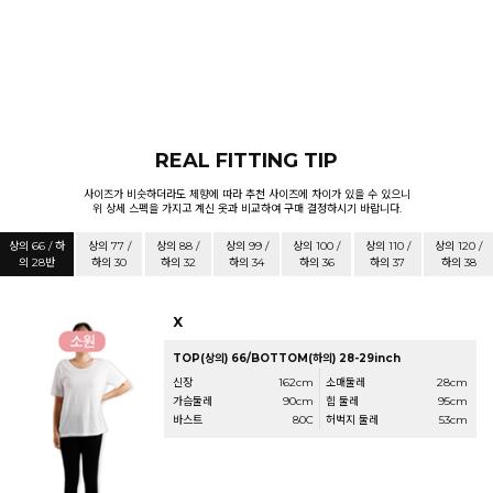
REAL FITTING TIP
사이즈가 비슷하더라도 체향에 따라 추천 사이즈에 차이가 있을 수 있으니
위 상세 스펙을 가지고 계신 옷과 비교하여 구매 결정하시기 바랍니다.
상의 66 / 하
상의 77 /
상의 88 /
상의 99 /
상의 100 /
상의 110 /
상의 120 /
의 28반
하의 30
하의 32
하의 34
하의 36
하의 37
하의 38
X
TOP(상의) 66/BOTTOM(하의) 28-29inch
신장
162cm
소매둘레
28cm
가슴둘레
90cm
힙 둘레
95cm
바스트
80C
허벅지 둘레
53cm