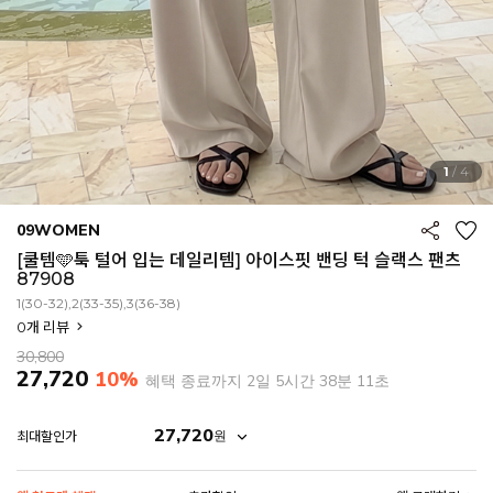
1
/
4
09WOMEN
[쿨템🩵툭 털어 입는 데일리템] 아이스핏 밴딩 턱 슬랙스 팬츠
87908
1(30-32),2(33-35),3(36-38)
0
개 리뷰
30,800
27,720
10%
혜택 종료까지
2일 5시간 38분 9초
27,720
원
최대할인가
EROFIT