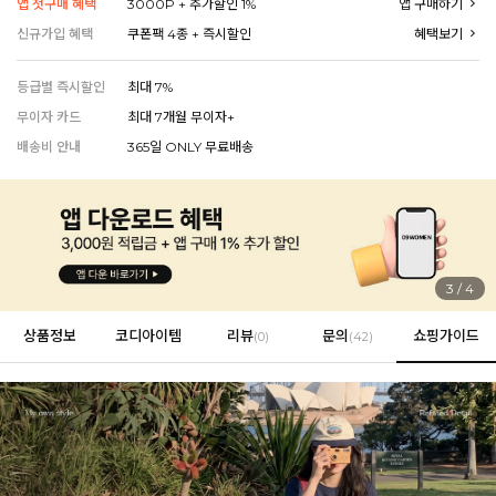
앱 첫구매 혜택
3000P + 추가할인 1%
앱 구매하기
신규가입 혜택
쿠폰팩 4종 + 즉시할인
혜택보기
등급별 즉시할인
최대 7%
EVERY, SAY
인플루언서 PICK한 지금 꼭 필요한 장마룩!
무이자 카드
최대 7개월 무이자+
배송비 안내
365일 ONLY 무료배송
4
/
4
상품정보
코디아이템
리뷰
문의
쇼핑가이드
(
0
)
(42)