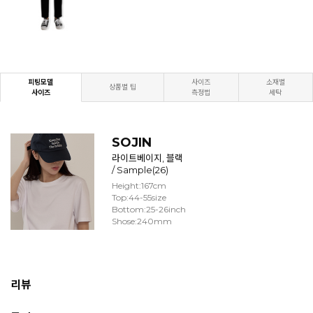
피팅모델
사이즈
소재별
상품별 팁
사이즈
측정법
세탁
SOJIN
라이트베이지, 블랙
/ Sample(26)
Height:167cm
Top:44-55size
Bottom:25-26inch
Shose:240mm
리뷰