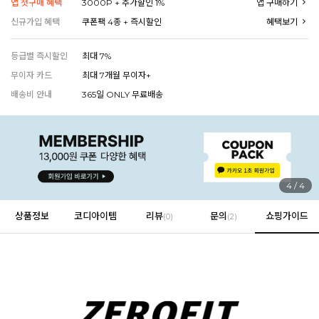
앱 첫구매 혜택
3000P + 추가할인 1%
앱 구매하기
신규가입 혜택
쿠폰팩 4종 + 즉시할인
혜택보기
등급별 즉시할인
최대 7%
EVERY, SAY
인플루언서 PICK한 지금 꼭 필요한 장마룩!
무이자 카드
최대 7개월 무이자+
배송비 안내
365일 ONLY 무료배송
4
/
4
상품정보
코디아이템
리뷰
문의
쇼핑가이드
(
0
)
(2)