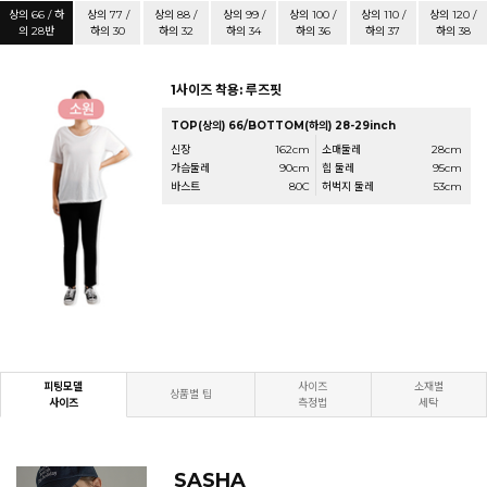
상의 66 / 하
상의 77 /
상의 88 /
상의 99 /
상의 100 /
상의 110 /
상의 120 /
의 28반
하의 30
하의 32
하의 34
하의 36
하의 37
하의 38
1사이즈 착용: 루즈핏
TOP(상의) 66/BOTTOM(하의) 28-29inch
신장
162cm
소매둘레
28cm
가슴둘레
90cm
힙 둘레
95cm
바스트
80C
허벅지 둘레
53cm
피팅모델
사이즈
소재별
상품별 팁
사이즈
측정법
세탁
SASHA