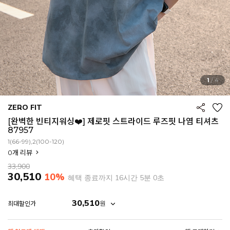
1
/
4
ZERO FIT
[완벽한 빈티지워싱❤️] 제로핏 스트라이드 루즈핏 나염 티셔츠
87957
1(66-99),2(100-120)
0
개 리뷰
33,900
30,510
10%
혜택 종료까지
16시간 4분 59초
30,510
원
최대할인가
EROFIT