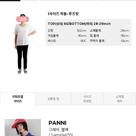
1사이즈 착용: 루즈핏
TOP(상의) 66/BOTTOM(하의) 28-29inch
신장
162cm
소매둘레
28cm
가슴둘레
90cm
힙 둘레
95cm
바스트
80C
허벅지 둘레
53cm
피팅모델
사이즈
소재별
상품별 팁
사이즈
측정법
세탁
PANNI
그레이, 블랙
/ Sample(55)