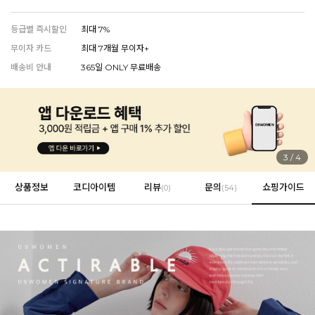
등급별 즉시할인
최대 7%
무이자 카드
최대 7개월 무이자+
EVERY, SAY
배송비 안내
365일 ONLY 무료배송
인플루언서 PICK한 지금 꼭 필요한 장마룩!
3
/
4
상품정보
코디아이템
리뷰
문의
쇼핑가이드
(
0
)
(54)