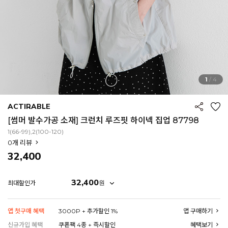
1
/
4
ACTIRABLE
[썸머 발수가공 소재] 크런치 루즈핏 하이넥 집업 87798
1(66-99),2(100-120)
0
개 리뷰
32,400
32,400
원
최대할인가
EROFIT
앱 첫구매 혜택
3000P + 추가할인 1%
앱 구매하기
신규가입 혜택
쿠폰팩 4종 + 즉시할인
혜택보기