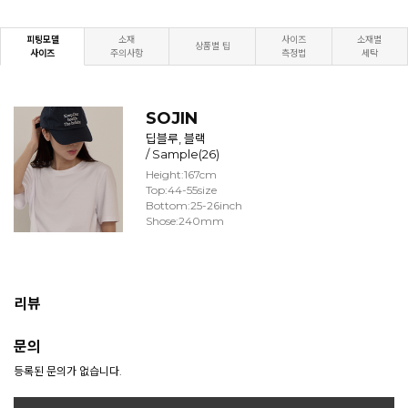
피팅모델
소재
사이즈
소재별
상품별 팁
사이즈
주의사항
측정법
세탁
SOJIN
딥블루, 블랙
/ Sample(26)
Height:167cm
Top:44-55size
Bottom:25-26inch
Shose:240mm
리뷰
문의
등록된 문의가 없습니다.