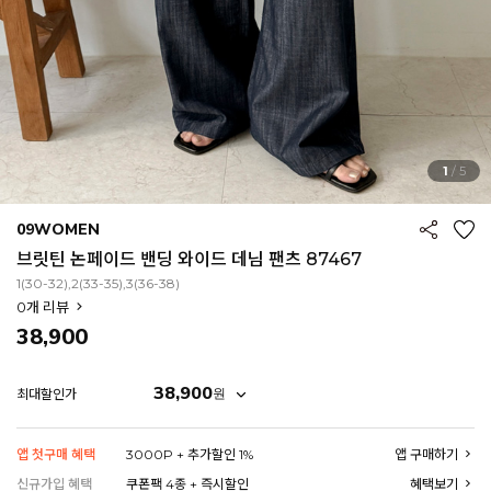
1
/
5
09WOMEN
브릿틴 논페이드 밴딩 와이드 데님 팬츠 87467
1(30-32),2(33-35),3(36-38)
0
개 리뷰
38,900
38,900
원
최대할인가
EROFIT
앱 첫구매 혜택
3000P + 추가할인 1%
앱 구매하기
신규가입 혜택
쿠폰팩 4종 + 즉시할인
혜택보기