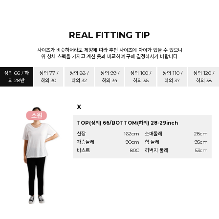
REAL FITTING TIP
사이즈가 비슷하더라도 체향에 따라 추천 사이즈에 차이가 있을 수 있으니
위 상세 스펙을 가지고 계신 옷과 비교하여 구매 결정하시기 바랍니다.
상의 66 / 하
상의 77 /
상의 88 /
상의 99 /
상의 100 /
상의 110 /
상의 120 /
의 28반
하의 30
하의 32
하의 34
하의 36
하의 37
하의 38
X
TOP(상의) 66/BOTTOM(하의) 28-29inch
신장
162cm
소매둘레
28cm
가슴둘레
90cm
힙 둘레
95cm
바스트
80C
허벅지 둘레
53cm