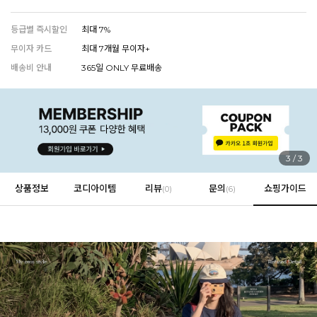
등급별 즉시할인
최대 7%
무이자 카드
최대 7개월 무이자+
EVERY, SAY
배송비 안내
365일 ONLY 무료배송
인플루언서 PICK한 지금 꼭 필요한 장마룩!
1
/
3
상품정보
코디아이템
리뷰
문의
쇼핑가이드
(
0
)
(6)