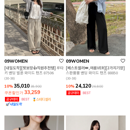
09WOMEN
09WOMEN
[내일도착][핏보장👍직원추천템]
루타
[베스트셀러👑,여름VER][2가지기장]
키 밴딩 벌룬 와이드 팬츠 87506
스판뿜뿜 밴딩 와이드 팬츠 88850
(30-38)
(30-38)
35,010
24,120
10%
10%
38,900
26,800
33,259
쿠폰할인가