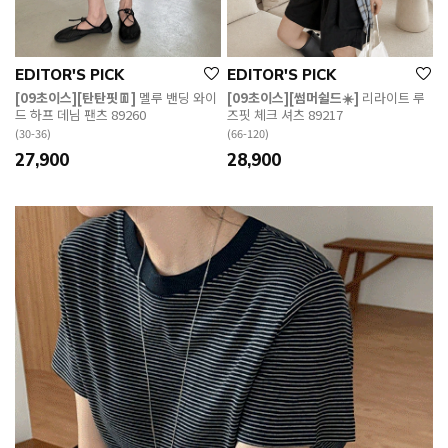
EDITOR'S PICK
EDITOR'S PICK
[09초이스][탄탄핏👖]
멜루 밴딩 와이
[09초이스][썸머쉴드☀️]
리라이트 루
드 하프 데님 팬츠 89260
즈핏 체크 셔츠 89217
(30-36)
(66-120)
27,900
28,900