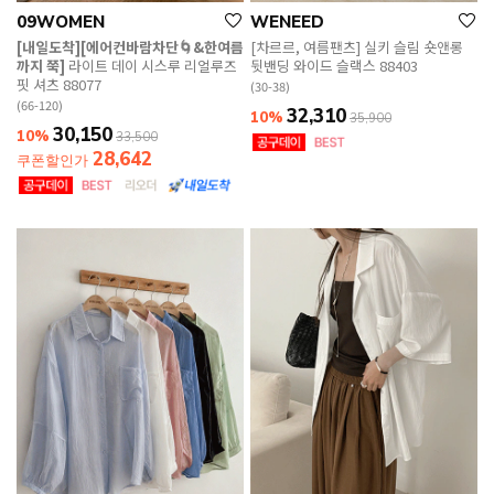
09WOMEN
WENEED
[내일도착][에어컨바람차단🌀&한여름
[차르르, 여름팬츠] 실키 슬림 숏앤롱
까지 쭉]
라이트 데이 시스루 리얼루즈
뒷밴딩 와이드 슬랙스 88403
핏 셔츠 88077
(30-38)
(66-120)
32,310
10%
35,900
30,150
10%
33,500
28,642
쿠폰할인가