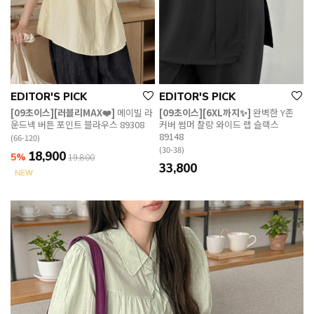
EDITOR'S PICK
EDITOR'S PICK
[09초이스][러블리MAX❤️]
메이빌 라
[09초이스][6XL까지✨]
완벽한 Y존
운드넥 버튼 포인트 블라우스 89308
커버 썸머 찰랑 와이드 랩 슬랙스
89148
(66-120)
(30-38)
18,900
5%
19,800
33,800