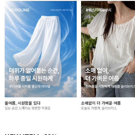
소매없이 더 가벼운 여름
장마철 옷 고민, 여기서 끝!
오늘도 가볍게, 슬리브리스
꿉꿉한 날씨에도 가볍고 산뜻하게