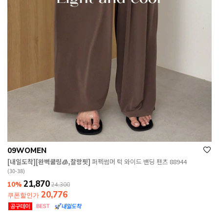
09WOMEN
[내일도착][완벽쿨링🧊,찰랑핏]
퍼펙썸머 턱 와이드 밴딩 팬츠 88944
(30-38)
21,870
10%
24,300
20,776
쿠폰할인가