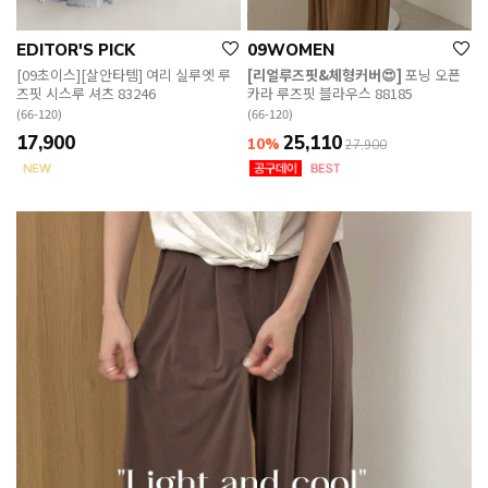
EDITOR'S PICK
09WOMEN
[09초이스][살안타템] 여리 실루엣 루
[리얼루즈핏&체형커버😍]
포닝 오픈
즈핏 시스루 셔츠 83246
카라 루즈핏 블라우스 88185
(66-120)
(66-120)
17,900
25,110
10%
27,900