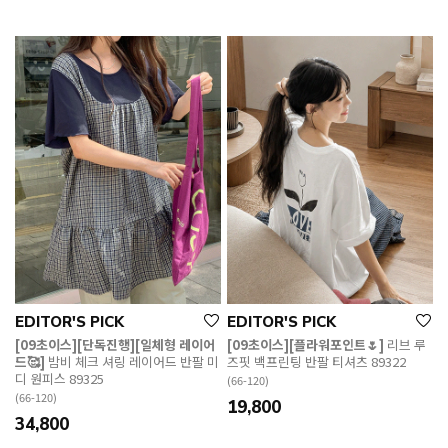
EDITOR'S PICK
EDITOR'S PICK
[09초이스][단독진행][일체형 레이어
[09초이스][플라워포인트🌷]
리브 루
드🥰]
밤비 체크 셔링 레이어드 반팔 미
즈핏 백프린팅 반팔 티셔츠 89322
디 원피스 89325
(66-120)
(66-120)
19,800
34,800