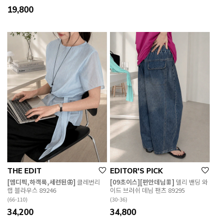
19,800
THE EDIT
EDITOR'S PICK
[엠디픽,하객룩,세련된🦋]
클레번리
[09초이스][편안데님👖]
델리 밴딩 와
랩 블라우스 89246
이드 브러쉬 데님 팬츠 89295
(66-110)
(30-36)
34,200
34,800