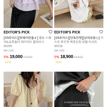
EDITOR'S PICK
EDITOR'S PICK
[09초이스][투웨이연출🌷]
멜팅 스퀘
[09초이스][단독진행][남여공용🍊]
키
어&오프숄더 레이어드 블라우스
스트 루즈핏 백프린팅 반팔 티셔츠
89299
89326
(66-110)
(66-120)
19,000
18,900
5%
5%
19,900
19,800