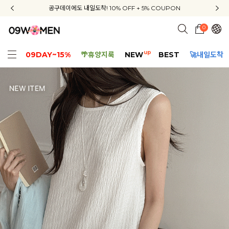
신규회원 가입 3종 쿠폰 + 배송비 무료 + APP 다운로드 혜택
공구데이에도 내일도착! 10% OFF + 5% COUPON
지금부터 공구우먼은 ONLY 무료배송✨
0
up
09DAY~15%
🌴휴양지룩
NEW
BEST
🚀내일도착
핏