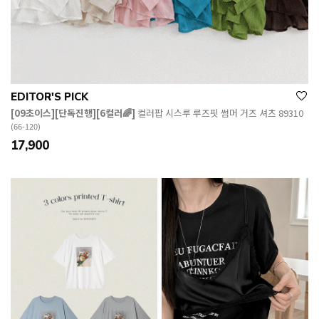
EDITOR'S PICK
[09초이스][단독진행][6컬러🌈]
컬러팝 시스루 루즈핏 썸머 거즈 셔츠 89310
(66-120)
17,900