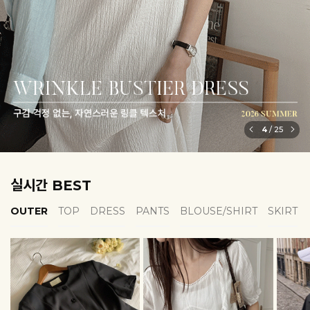
5
/
25
실시간 BEST
OUTER
TOP
DRESS
PANTS
BLOUSE/SHIRT
SKIRT
EROFIT