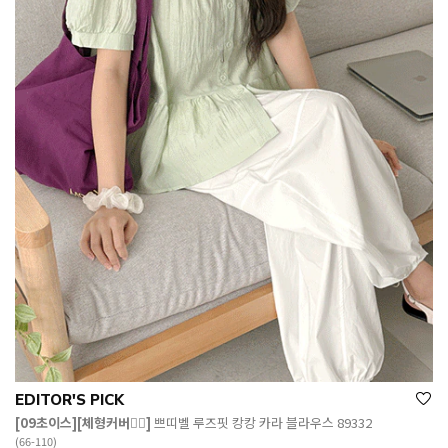
EDITOR'S PICK
[09초이스][체형커버👍🏻]
쁘띠벨 루즈핏 캉캉 카라 블라우스 89332
(66-110)