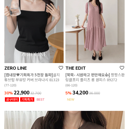
ZERO LINE
THE EDIT
[캡내장🖤기획특가 5천장 돌파]
골지
[쭉쭉- 시원하고 편안해요👍]
짱짱스판
튜브탑 부유방 커버 브라나시 81323
링클프리 플리츠 롱 원피스 89272
(77-120)
(66-120)
22,900
34,200
30%
5%
32,700
36,000