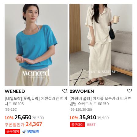
WENEED
09WOMEN
[내일도착][V넥,U넥]
에센셜라인 썸머
[가성비 꿀템]
이지폴 오픈카라 티셔츠
니트 88406
밴딩 스커트 세트 88450
(66-120)
(66-120/30-38)
25,650
35,910
10%
10%
28,500
39,900
24,367
쿠폰할인가