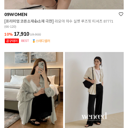
09WOMEN
[프리미엄 코튼소재👍소재 극찬]
라모아 자수 실켓 루즈핏 티셔츠 87771
(66-120)
17,910
10%
19,900