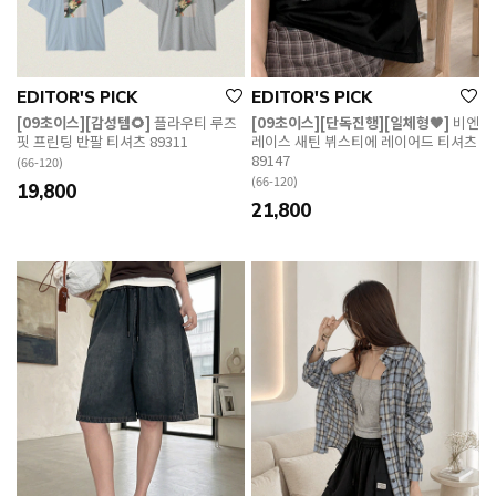
EDITOR'S PICK
EDITOR'S PICK
[09초이스][감성템🌻]
플라우티 루즈
[09초이스][단독진행][일체형🖤]
비엔
핏 프린팅 반팔 티셔츠 89311
레이스 새틴 뷔스티에 레이어드 티셔츠
89147
(66-120)
(66-120)
19,800
21,800