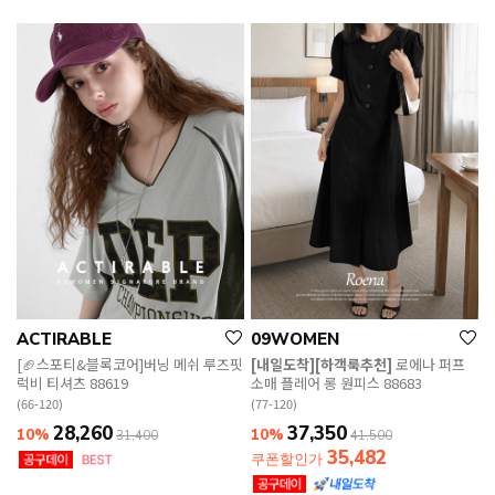
ACTIRABLE
09WOMEN
[🏈스포티&블록코어]버닝 메쉬 루즈핏
[내일도착][하객룩추천]
로에나 퍼프
럭비 티셔츠 88619
소매 플레어 롱 원피스 88683
(66-120)
(77-120)
28,260
37,350
10%
10%
31,400
41,500
35,482
쿠폰할인가