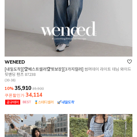
WENEED
[내일도착][🏆베스트셀러🏆핏보장][3가지컬러]
썸머데이 라이트 데님 와이드
뒷밴딩 팬츠 87238
(30-38)
35,910
10%
39,900
34,114
쿠폰할인가