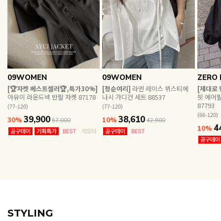
EVERY, SAY
인플루언서 PICK한 지금 꼭 필요한 장마룩!
09WOMEN
09WOMEN
ZERO 
[🏆자켓 베스트셀러🏆,특가30%]
[청순여리]
라엔 레이스 뷔스티에
[제대로
아유이 라운드넥 반팔 자켓 87178
나시 가디건 세트 88537
핏 에어
87793
(77-120)
(77-120)
(66-120)
39,900
38,610
30%
10%
57,000
42,900
4
10%
STYLING