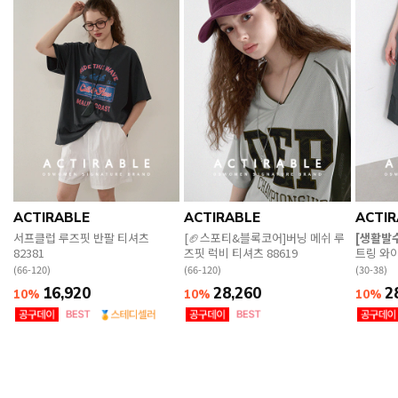
ACTIRABLE
ACTIRABLE
ACTIR
서프클럽 루즈핏 반팔 티셔츠
[🏈스포티&블록코어]버닝 메쉬 루
[생활발수
82381
즈핏 럭비 티셔츠 88619
트링 와이
(66-120)
(66-120)
(30-38)
16,920
28,260
2
10%
10%
10%