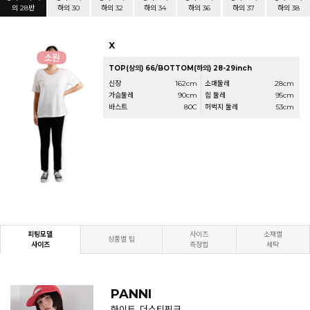
의 28반
하의 30
하의 32
하의 34
하의 36
하의 37
하의 38
X
TOP(상의) 66/BOTTOM(하의) 28-29inch
신장
162cm
소매둘레
28cm
가슴둘레
90cm
힙 둘레
95cm
바스트
80C
허벅지 둘레
53cm
피팅모델
사이즈
소재별
상품별 팁
사이즈
측정법
세탁
PANNI
화이트, 더스티핑크