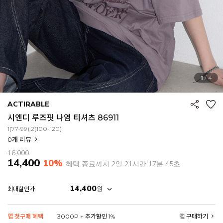
1
/
4
ACTIRABLE
시엔디 루즈핏 나염 티셔츠 86911
1(77-99),2(100-120)
0
개 리뷰
16,000
14,400
10%
혜택 종료까지
2일 21시간 17분 44초
14,400
원
최대할인가
EROFIT
앱 첫구매 혜택
3000P + 추가할인 1%
앱 구매하기