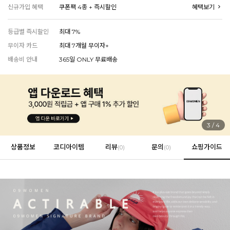
신규가입 혜택
쿠폰팩 4종 + 즉시할인
혜택보기
등급별 즉시할인
최대 7%
EVERY, SAY
무이자 카드
최대 7개월 무이자+
인플루언서 PICK한 지금 꼭 필요한 장마룩!
배송비 안내
365일 ONLY 무료배송
3
/
4
상품정보
코디아이템
리뷰
문의
쇼핑가이드
(
0
)
(0)