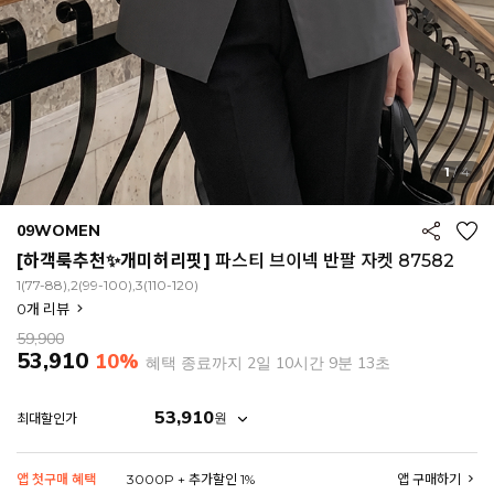
1
/
4
09WOMEN
[하객룩추천✨개미허리핏]
파스티 브이넥 반팔 자켓 87582
1(77-88),2(99-100),3(110-120)
0
개 리뷰
59,900
53,910
10%
혜택 종료까지
2일 10시간 9분 11초
53,910
원
최대할인가
EROFIT
앱 첫구매 혜택
3000P + 추가할인 1%
앱 구매하기