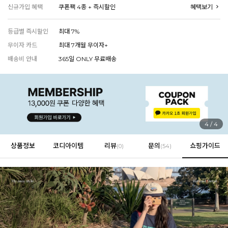
신규가입 혜택
쿠폰팩 4종 + 즉시할인
혜택보기
등급별 즉시할인
최대 7%
EVERY, SAY
무이자 카드
최대 7개월 무이자+
인플루언서 PICK한 지금 꼭 필요한 장마룩!
배송비 안내
365일 ONLY 무료배송
1
/
4
상품정보
코디아이템
리뷰
문의
쇼핑가이드
(
0
)
(54)