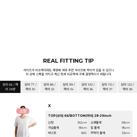
REAL FITTING TIP
사이즈가 비슷하더라도 체향에 따라 추천 사이즈에 차이가 있을 수 있으니
위 상세 스펙을 가지고 계신 옷과 비교하여 구매 결정하시기 바랍니다.
상의 66 / 하
상의 77 /
상의 88 /
상의 99 /
상의 100 /
상의 110 /
상의 120 /
의 28반
하의 30
하의 32
하의 34
하의 36
하의 37
하의 38
X
TOP(상의) 66/BOTTOM(하의) 28-29inch
신장
162cm
소매둘레
28cm
가슴둘레
90cm
힙 둘레
95cm
바스트
80C
허벅지 둘레
53cm