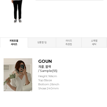
피팅모델
사이즈
소재별
상품별 팁
사이즈
측정법
세탁
GOUN
챠콜, 블랙
/ Sample(55)
Height:166cm
Top:55size
Bottom:26inch
Shose:240mm