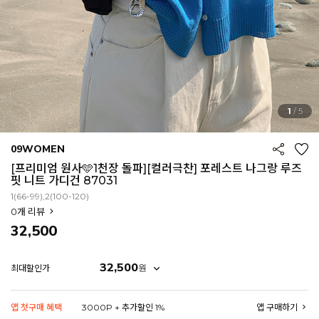
1
/
5
09WOMEN
[프리미엄 원사🩵1천장 돌파][컬러극찬] 포레스트 나그랑 루즈
핏 니트 가디건 87031
1(66-99),2(100-120)
0
개 리뷰
32,500
32,500
원
최대할인가
EROFIT
앱 첫구매 혜택
3000P + 추가할인 1%
앱 구매하기