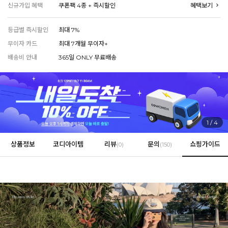
신규가입 혜택
쿠폰팩 4종 + 즉시할인
혜택보기
등급별 즉시할인
최대 7%
EVERY, SAY
무이자 카드
최대 7개월 무이자+
인플루언서 PICK한 지금 꼭 필요한 장마룩!
배송비 안내
365일 ONLY 무료배송
2
/
4
상품정보
코디아이템
리뷰
문의
쇼핑가이드
(
0
)
(150)