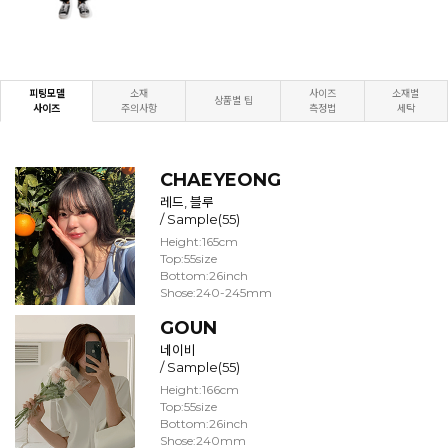
피팅모델
소재
사이즈
소재별
상품별 팁
사이즈
주의사항
측정법
세탁
CHAEYEONG
레드, 블루
/ Sample(55)
Height:165cm
Top:55size
Bottom:26inch
Shose:240-245mm
GOUN
네이비
/ Sample(55)
Height:166cm
Top:55size
Bottom:26inch
Shose:240mm