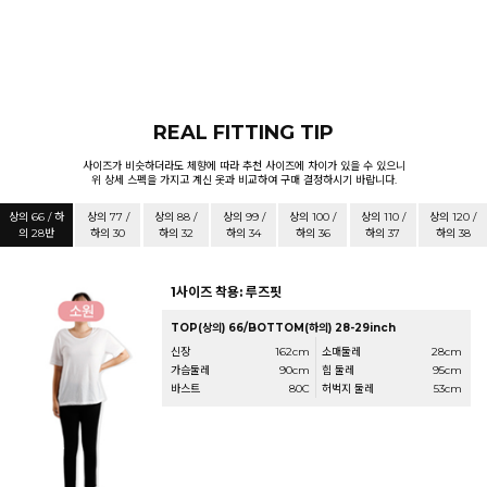
REAL FITTING TIP
사이즈가 비슷하더라도 체향에 따라 추천 사이즈에 차이가 있을 수 있으니
위 상세 스펙을 가지고 계신 옷과 비교하여 구매 결정하시기 바랍니다.
상의 66 / 하
상의 77 /
상의 88 /
상의 99 /
상의 100 /
상의 110 /
상의 120 /
의 28반
하의 30
하의 32
하의 34
하의 36
하의 37
하의 38
1사이즈 착용: 루즈핏
TOP(상의) 66/BOTTOM(하의) 28-29inch
신장
162cm
소매둘레
28cm
가슴둘레
90cm
힙 둘레
95cm
바스트
80C
허벅지 둘레
53cm