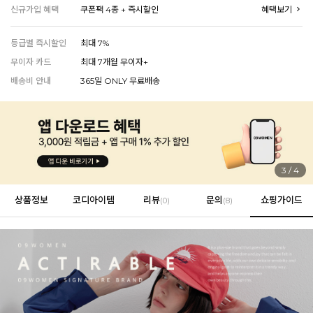
신규가입 혜택
쿠폰팩 4종 + 즉시할인
혜택보기
등급별 즉시할인
최대 7%
EVERY, SAY
무이자 카드
최대 7개월 무이자+
인플루언서 PICK한 지금 꼭 필요한 장마룩!
배송비 안내
365일 ONLY 무료배송
4
/
4
상품정보
코디아이템
리뷰
문의
쇼핑가이드
(
0
)
(8)