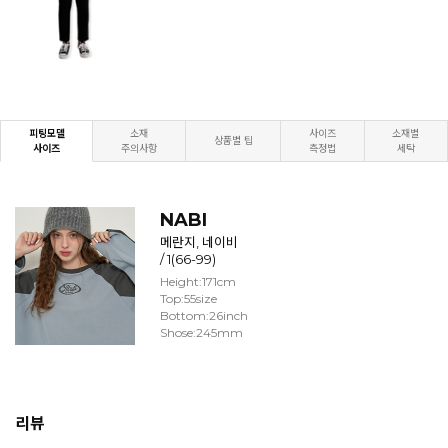
피팅모델
소재
사이즈
소재별
상품별 팁
사이즈
주의사항
측정법
세탁
NABI
메란지, 네이비
/ 1(66-99)
Height:171cm
Top:55size
Bottom:26inch
Shose:245mm
리뷰