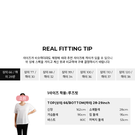
REAL FITTING TIP
사이즈가 비슷하더라도 체향에 따라 추천 사이즈에 차이가 있을 수 있으니
위 상세 스펙을 가지고 계신 옷과 비교하여 구매 결정하시기 바랍니다.
상의 66 / 하
상의 77 /
상의 88 /
상의 99 /
상의 100 /
상의 110 /
상의 120 /
의 28반
하의 30
하의 32
하의 34
하의 36
하의 37
하의 38
1사이즈 착용: 루즈핏
TOP(상의) 66/BOTTOM(하의) 28-29inch
신장
162cm
소매둘레
28cm
가슴둘레
90cm
힙 둘레
95cm
바스트
80C
허벅지 둘레
53cm