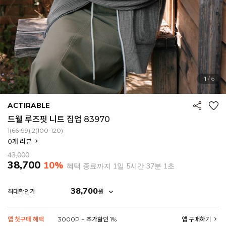
1
/
6
ACTIRABLE
드웰 루즈핏 니트 집업 83970
1(66-99),2(100-120)
0
개 리뷰
43,000
38,700
10%
혜택 종료까지
1일 5시간 36분 58초
38,700
원
최대할인가
EROFIT
앱 첫구매 혜택
3000P + 추가할인 1%
앱 구매하기