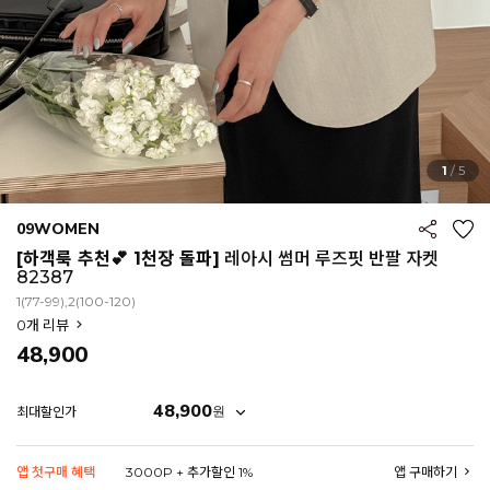
1
/
5
09WOMEN
[하객룩 추천💕 1천장 돌파]
레아시 썸머 루즈핏 반팔 자켓
82387
1(77-99),2(100-120)
0
개 리뷰
48,900
48,900
원
최대할인가
EROFIT
앱 첫구매 혜택
3000P + 추가할인 1%
앱 구매하기