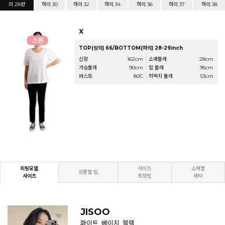
의 28반
하의 30
하의 32
하의 34
하의 36
하의 37
하의 38
X
TOP(상의) 66/BOTTOM(하의) 28-29inch
신장
162cm
소매둘레
28cm
가슴둘레
90cm
힙 둘레
95cm
바스트
80C
허벅지 둘레
53cm
피팅모델
사이즈
소재별
상품별 팁
사이즈
측정법
세탁
JISOO
화이트, 베이지, 블랙