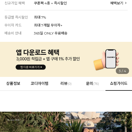
신규가입 혜택
쿠폰팩 4종 + 즉시할인
혜택보기
등급별 즉시할인
최대 7%
EVERY, SAY
무이자 카드
최대 7개월 무이자+
인플루언서 PICK한 지금 꼭 필요한 장마룩!
배송비 안내
365일 ONLY 무료배송
4
/
4
상품정보
코디아이템
리뷰
문의
쇼핑가이드
(
0
)
(76)