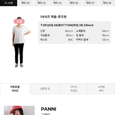
의 28반
하의 30
하의 32
하의 34
하의 36
하의 37
하의 38
1사이즈 착용: 루즈핏
TOP(상의) 66/BOTTOM(하의) 28-29inch
신장
162cm
소매둘레
28cm
가슴둘레
90cm
힙 둘레
95cm
바스트
80C
허벅지 둘레
53cm
피팅모델
사이즈
소재별
상품별 팁
사이즈
측정법
세탁
PANNI
그레이