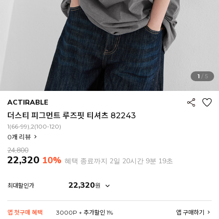
1
/
5
ACTIRABLE
더스티 피그먼트 루즈핏 티셔츠 82243
1(66-99),2(100-120)
0
개 리뷰
24,800
22,320
10%
혜택 종료까지
2일 20시간 9분 18초
22,320
원
최대할인가
EROFIT
앱 첫구매 혜택
3000P + 추가할인 1%
앱 구매하기