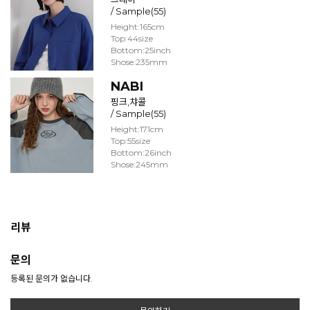
/ Sample(55)
Height:165cm
Top:44size
Bottom:25inch
Shose:235mm
NABI
핑크,챠콜
/ Sample(55)
Height:171cm
Top:55size
Bottom:26inch
Shose:245mm
리뷰
문의
등록된 문의가 없습니다.