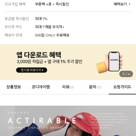
신규가입 혜택
쿠폰팩 4종 + 즉시할인
혜택보기
등급별 즉시할인
최대 7%
EVERY, SAY
무이자 카드
최대 7개월 무이자+
인플루언서 PICK한 지금 꼭 필요한 장마룩!
배송비 안내
365일 ONLY 무료배송
3
/
4
상품정보
코디아이템
리뷰
문의
쇼핑가이드
(
0
)
(12)