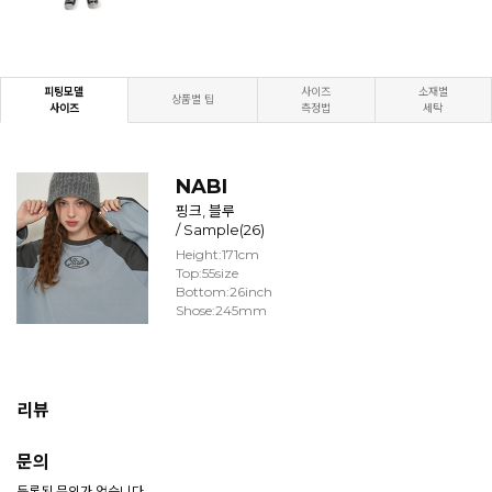
피팅모델
사이즈
소재별
상품별 팁
사이즈
측정법
세탁
NABI
핑크, 블루
/ Sample(26)
Height:171cm
Top:55size
Bottom:26inch
Shose:245mm
리뷰
문의
등록된 문의가 없습니다.