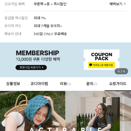
신규가입 혜택
쿠폰팩 4종 + 즉시할인
혜택보기
등급별 즉시할인
최대 7%
EVERY, SAY
무이자 카드
최대 7개월 무이자+
인플루언서 PICK한 지금 꼭 필요한 장마룩!
배송비 안내
365일 ONLY 무료배송
4
/
4
상품정보
코디아이템
리뷰
문의
쇼핑가이드
(
0
)
(0)