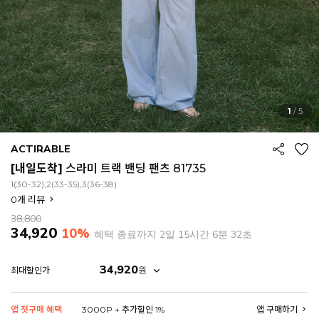
1
/
5
ACTIRABLE
[내일도착]
스라미 트랙 밴딩 팬츠 81735
1(30-32),2(33-35),3(36-38)
0
개 리뷰
38,800
34,920
10%
혜택 종료까지
2일 15시간 6분 29초
34,920
원
최대할인가
EROFIT
앱 첫구매 혜택
3000P + 추가할인 1%
앱 구매하기