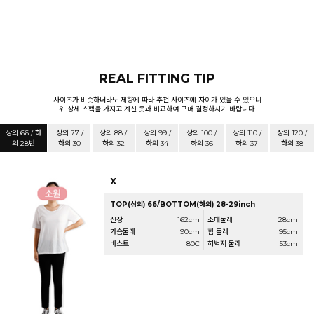
REAL FITTING TIP
사이즈가 비슷하더라도 체향에 따라 추천 사이즈에 차이가 있을 수 있으니
위 상세 스펙을 가지고 계신 옷과 비교하여 구매 결정하시기 바랍니다.
상의 66 / 하
상의 77 /
상의 88 /
상의 99 /
상의 100 /
상의 110 /
상의 120 /
의 28반
하의 30
하의 32
하의 34
하의 36
하의 37
하의 38
X
TOP(상의) 66/BOTTOM(하의) 28-29inch
신장
162cm
소매둘레
28cm
가슴둘레
90cm
힙 둘레
95cm
바스트
80C
허벅지 둘레
53cm