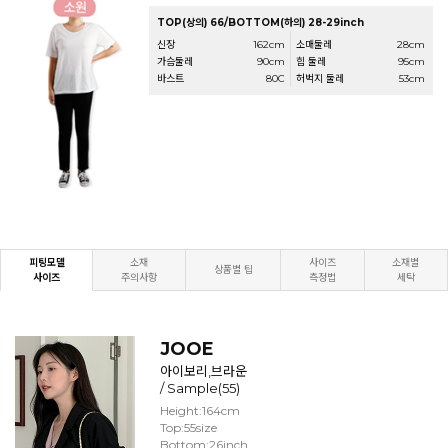
TOP(상의) 66/BOTTOM(하의) 28-29inch
신장
162cm
소매둘레
28cm
가슴둘레
90cm
힙 둘레
95cm
바스트
80C
허벅지 둘레
53cm
피팅모델
소재
사이즈
소재별
상품별 팁
사이즈
주의사항
측정법
세탁
JOOE
아이보리,브라운
/ Sample(55)
Height:164cm
Top:55size
Bottom:26inch