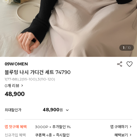
1
/
10
09WOMEN
블루밍 나시 가디건 세트 74790
1(77-88),2(99-100),3(110-120)
0
개 리뷰
48,900
48,900
원
최대할인가
EROFIT
앱 첫구매 혜택
3000P + 추가할인 1%
앱 구매하기
신규가입 혜택
쿠폰팩 4종 + 즉시할인
혜택보기