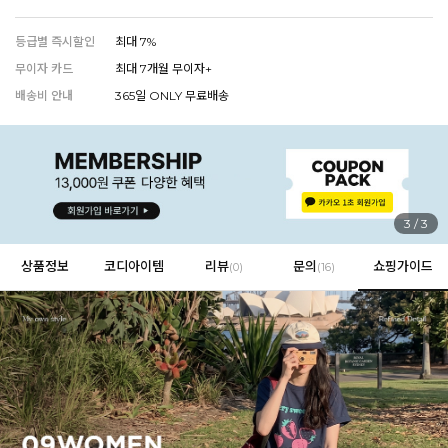
등급별 즉시할인
최대 7%
무이자 카드
최대 7개월 무이자+
EVERY, SAY
배송비 안내
365일 ONLY 무료배송
인플루언서 PICK한 지금 꼭 필요한 장마룩!
1
/
3
상품정보
코디아이템
리뷰
문의
쇼핑가이드
(
0
)
(16)