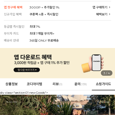
앱 첫구매 혜택
3000P + 추가할인 1%
앱 구매하기
신규가입 혜택
쿠폰팩 4종 + 즉시할인
혜택보기
EVERY, SAY
등급별 즉시할인
최대 7%
인플루언서 PICK한 지금 꼭 필요한 장마룩!
무이자 카드
최대 7개월 무이자+
배송비 안내
365일 ONLY 무료배송
4
/
4
상품정보
코디아이템
리뷰
문의
쇼핑가이드
(
0
)
(139)
div class="section01 newGoods">