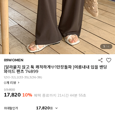
1
/
4
09WOMEN
[달라붙지 않고 툭 쾌적하게🩵1만장돌파 ]여름내내 입을 밴딩
와이드 팬츠 74899
1(30-32),2(33-35),3(36-38)
0
개 리뷰
19,800
17,820
10%
혜택 종료까지
21시간 44분 54초
EROFIT
17,820
원
최대할인가