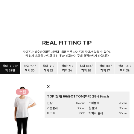
REAL FITTING TIP
사이즈가 비슷하더라도 체향에 따라 추천 사이즈에 차이가 있을 수 있으니
위 상세 스펙을 가지고 계신 옷과 비교하여 구매 결정하시기 바랍니다.
상의 66 / 하
상의 77 /
상의 88 /
상의 99 /
상의 100 /
상의 110 /
상의 120 /
의 28반
하의 30
하의 32
하의 34
하의 36
하의 37
하의 38
X
TOP(상의) 66/BOTTOM(하의) 28-29inch
신장
162cm
소매둘레
28cm
가슴둘레
90cm
힙 둘레
95cm
바스트
80C
허벅지 둘레
53cm