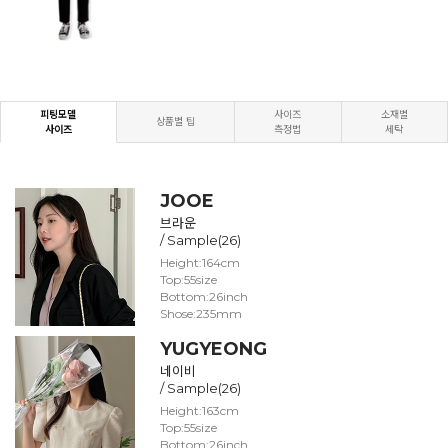
피팅모델
사이즈
소재별
상품별 팁
사이즈
측정법
세탁
JOOE
브라운
/ Sample(26)
Height:164cm
Top:55size
Bottom:26inch
Shose:235mm
YUGYEONG
네이비
/ Sample(26)
Height:163cm
Top:55size
Bottom:26inch