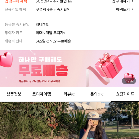
앱 첫구매 혜택
3000P + 추가할인 1%
앱 구매하기
신규가입 혜택
쿠폰팩 4종 + 즉시할인
혜택보기
등급별 즉시할인
최대 7%
EVERY, SAY
인플루언서 PICK한 지금 꼭 필요한 장마룩!
무이자 카드
최대 7개월 무이자+
배송비 안내
365일 ONLY 무료배송
3
/
4
상품정보
코디아이템
리뷰
문의
쇼핑가이드
(
0
)
(116)