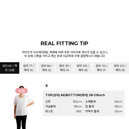
REAL FITTING TIP
사이즈가 비슷하더라도 체향에 따라 추천 사이즈에 차이가 있을 수 있으니
위 상세 스펙을 가지고 계신 옷과 비교하여 구매 결정하시기 바랍니다.
상의 66 / 하
상의 77 /
상의 88 /
상의 99 /
상의 100 /
상의 110 /
상의 120 /
의 28반
하의 30
하의 32
하의 34
하의 36
하의 37
하의 38
X
TOP(상의) 66/BOTTOM(하의) 28-29inch
신장
162cm
소매둘레
28cm
가슴둘레
90cm
힙 둘레
95cm
바스트
80C
허벅지 둘레
53cm