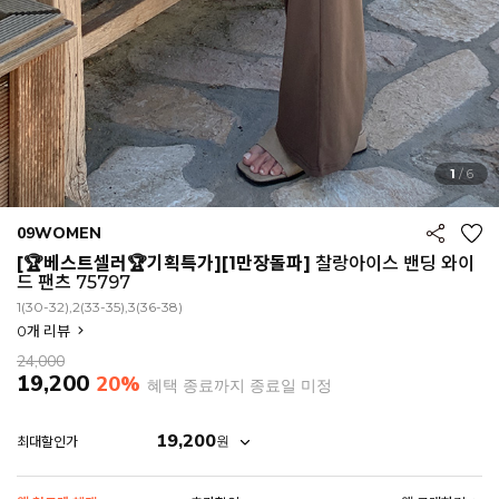
1
/
6
09WOMEN
[🏆베스트셀러🏆기획특가][1만장돌파]
찰랑아이스 밴딩 와이
드 팬츠 75797
1(30-32),2(33-35),3(36-38)
0
개 리뷰
24,000
19,200
20%
혜택 종료까지 종료일 미정
19,200
원
최대할인가
EROFIT