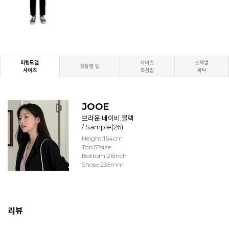
피팅모델
사이즈
소재별
상품별 팁
사이즈
측정법
세탁
JOOE
브라운,네이비,블랙
/ Sample(26)
Height:164cm
Top:55size
Bottom:26inch
Shose:235mm
리뷰