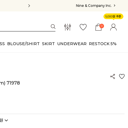
Nine & Company Inc.
5,000원 쿠폰
0
SS
BLOUSE/SHIRT
SKIRT
UNDERWEAR
RESTOCK 5%
) 71978
원