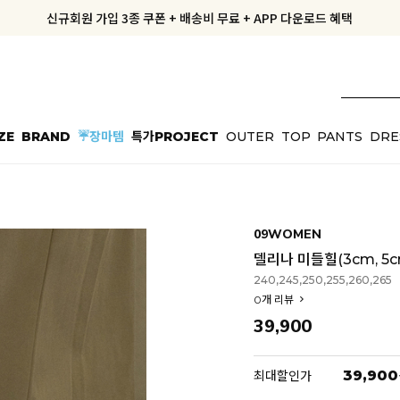
신규회원 가입 3종 쿠폰 + 배송비 무료 + APP 다운로드 혜택
신규회원 가입 3종 쿠폰 + 배송비 무료 + APP 다운로드 혜택
지금부터 공구우먼은 ONLY 무료배송✨
오늘출발, 내일도착! 10%OFF
오늘출발, 내일도착! 10%OFF
ZE
BRAND
☔장마템
특가PROJECT
OUTER
TOP
PANTS
DRE
09WOMEN
델리나 미들힐(3cm, 5cm
240,245,250,255,260,265
0
개 리뷰
39,900
39,900
최대할인가