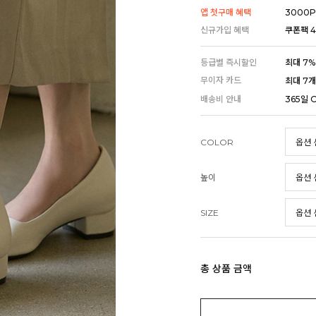
앱 첫구매 혜택
3000P
신규가입 혜택
쿠폰팩 4
등급별 즉시할인
최대 7%
무이자 카드
최대 7
배송비 안내
365일 
COLOR
높이
SIZE
총 상품 금액