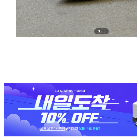
4
/
5