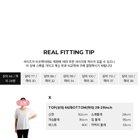
REAL FITTING TIP
사이즈가 비슷하더라도 체향에 따라 추천 사이즈에 차이가 있을 수 있으니
위 상세 스펙을 가지고 계신 옷과 비교하여 구매 결정하시기 바랍니다.
상의 66 / 하
상의 77 /
상의 88 /
상의 99 /
상의 100 /
상의 110 /
상의 120 /
의 28반
하의 30
하의 32
하의 34
하의 36
하의 37
하의 38
X
TOP(상의) 66/BOTTOM(하의) 28-29inch
신장
162cm
소매둘레
28cm
가슴둘레
90cm
힙 둘레
95cm
바스트
80C
허벅지 둘레
53cm