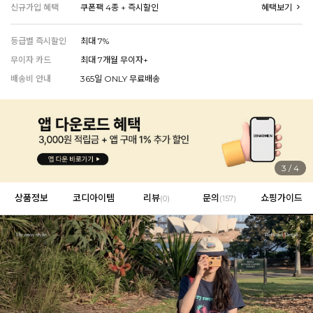
신규가입 혜택
쿠폰팩 4종 + 즉시할인
혜택보기
등급별 즉시할인
최대 7%
EVERY, SAY
무이자 카드
최대 7개월 무이자+
인플루언서 PICK한 지금 꼭 필요한 장마룩!
배송비 안내
365일 ONLY 무료배송
4
/
4
상품정보
코디아이템
리뷰
문의
쇼핑가이드
(
0
)
(157)