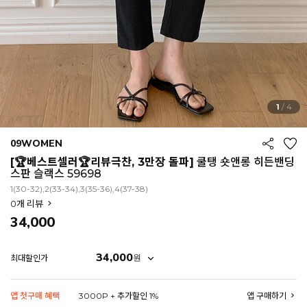
1
/
4
09WOMEN
[🏆베스트셀러🏆리뷰극찬, 3만장 돌파]
쿨탱 숏앤롱 히든밴딩
스판 슬랙스 59698
1(30-32),2(33-34),3(35-36),4(37-38)
0
개 리뷰
34,000
34,000
원
최대할인가
EROFIT
앱 첫구매 혜택
3000P + 추가할인 1%
앱 구매하기