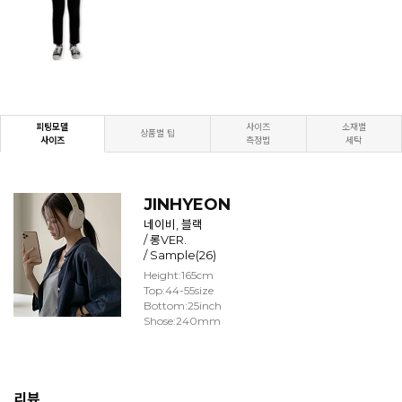
피팅모델
사이즈
소재별
상품별 팁
사이즈
측정법
세탁
JINHYEON
네이비, 블랙
/ 롱VER.
/ Sample(26)
Height:165cm
Top:44-55size
Bottom:25inch
Shose:240mm
리뷰