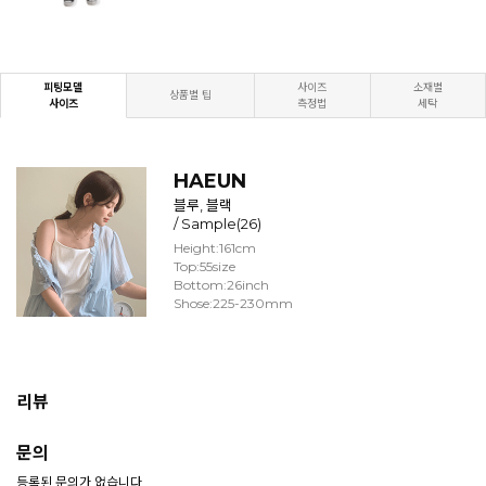
피팅모델
사이즈
소재별
상품별 팁
사이즈
측정법
세탁
HAEUN
블루, 블랙
/ Sample(26)
Height:161cm
Top:55size
Bottom:26inch
Shose:225-230mm
리뷰
문의
등록된 문의가 없습니다.