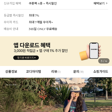
신규가입 혜택
쿠폰팩 4종 + 즉시할인
혜택보기
등급별 즉시할인
최대 7%
EVERY, SAY
무이자 카드
최대 7개월 무이자+
인플루언서 PICK한 지금 꼭 필요한 장마룩!
배송비 안내
365일 ONLY 무료배송
4
/
4
상품정보
코디아이템
리뷰
문의
쇼핑가이드
(
0
)
(18)