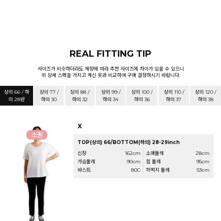
REAL FITTING TIP
사이즈가 비슷하더라도 체향에 따라 추천 사이즈에 차이가 있을 수 있으니
위 상세 스펙을 가지고 계신 옷과 비교하여 구매 결정하시기 바랍니다.
상의 66 / 하
상의 77 /
상의 88 /
상의 99 /
상의 100 /
상의 110 /
상의 120 /
의 28반
하의 30
하의 32
하의 34
하의 36
하의 37
하의 38
X
TOP(상의) 66/BOTTOM(하의) 28-29inch
신장
162cm
소매둘레
28cm
가슴둘레
90cm
힙 둘레
95cm
바스트
80C
허벅지 둘레
53cm