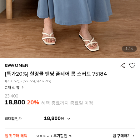
1
/
4
09WOMEN
[특가20%] 찰랑쿨 밴딩 플레어 롱 스커트 75184
1(30-32),2(33-35),3(36-38)
0
개 리뷰
23,400
18,800
20%
혜택 종료까지 종료일 미정
18,800
원
최대할인가
EROFIT
앱 첫구매 혜택
3000P + 추가할인 1%
앱 구매하기