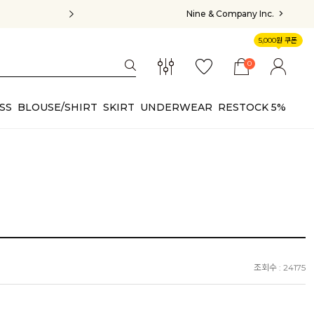
Nine & Company Inc.
5,000원 쿠폰
0
SS
BLOUSE/SHIRT
SKIRT
UNDERWEAR
RESTOCK 5%
조회수 : 24175