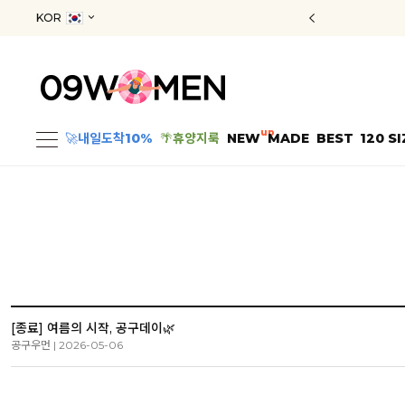
KOR
up
🚀
내일도착10%
🌴
휴양지룩
NEW
MADE
BEST
120 SI
[종료] 여름의 시작, 공구데이🌿
공구우먼 | 2026-05-06