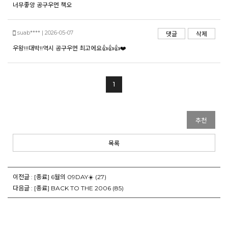
너무좋앙 공구우먼 책오
suab**** | 2026-05-07
댓글
삭제
우왕!!!대박!!역시 공구우먼 최고에요👍👍👍❤️
1
추천
목록
이전글 :
[종료] 6월의 09DAY☀️
(27)
다음글 :
[종료] BACK TO THE 2006
(85)