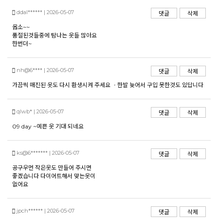
ddal****** | 2026-05-07
댓글
삭제
옳소~~
품절된것들중에 탐나는 옷들 많아요
한번더~
nh@6**** | 2026-05-07
댓글
삭제
가끔씩 매진된 옷도 다시 환생시켜 주세요 ㆍ한발 늦어서 구입 못한것도 있답니다
qlwb* | 2026-05-07
댓글
삭제
09 day ~예쁜 옷 기대 되네요
ks@6******* | 2026-05-07
댓글
삭제
공구우먼 작은옷도 만들어 주시면
좋겠습니다 다이어트해서 맞는옷이
없어요
jpch****** | 2026-05-07
댓글
삭제