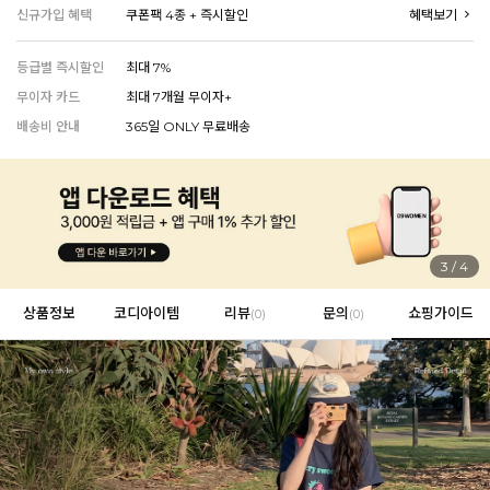
신규가입 혜택
쿠폰팩 4종 + 즉시할인
혜택보기
등급별 즉시할인
최대 7%
EVERY, SAY
무이자 카드
최대 7개월 무이자+
인플루언서 PICK한 지금 꼭 필요한 장마룩!
배송비 안내
365일 ONLY 무료배송
4
/
4
상품정보
코디아이템
리뷰
문의
쇼핑가이드
(
0
)
(0)