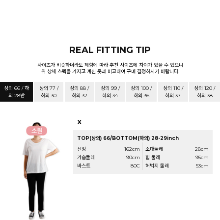
REAL FITTING TIP
사이즈가 비슷하더라도 체향에 따라 추천 사이즈에 차이가 있을 수 있으니
위 상세 스펙을 가지고 계신 옷과 비교하여 구매 결정하시기 바랍니다.
상의 66 / 하
상의 77 /
상의 88 /
상의 99 /
상의 100 /
상의 110 /
상의 120 /
의 28반
하의 30
하의 32
하의 34
하의 36
하의 37
하의 38
X
TOP(상의) 66/BOTTOM(하의) 28-29inch
신장
162cm
소매둘레
28cm
가슴둘레
90cm
힙 둘레
95cm
바스트
80C
허벅지 둘레
53cm