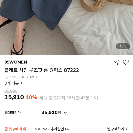
1
/
5
09WOMEN
플레르 셔링 루즈핏 롱 원피스 87222
1(77-99),2(100-120)
0
개 리뷰
39,900
35,910
10%
혜택 종료까지
16시간 47분 13초
35,910
원
최대할인가
EROFIT
앱 첫구매 혜택
3000P + 추가할인 1%
앱 구매하기