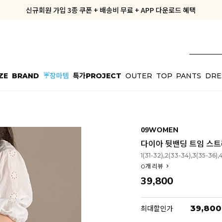
신규회원 가입 3종 쿠폰 + 배송비 무료 + APP 다운로드 혜택
신규회원 가입 3종 쿠폰 + 배송비 무료 + APP 다운로드 혜택
지금부터 공구우먼은 ONLY 무료배송✨
오늘출발, 내일도착! 10%OFF
ZE
BRAND
☔장마템
특가PROJECT
OUTER
TOP
PANTS
DRE
09WOMEN
다이아 뒷밴딩 트임 스트레
1(31-32),2(33-34),3(35-36),
0
개 리뷰
39,800
39,800
최대할인가