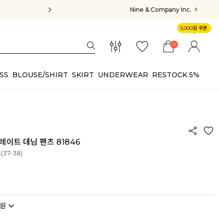
Nine & Company Inc.
5,000원 쿠폰
0
SS
BLOUSE/SHIRT
SKIRT
UNDERWEAR
RESTOCK 5%
이트 데님 팬츠 81846
4(37-38)
원