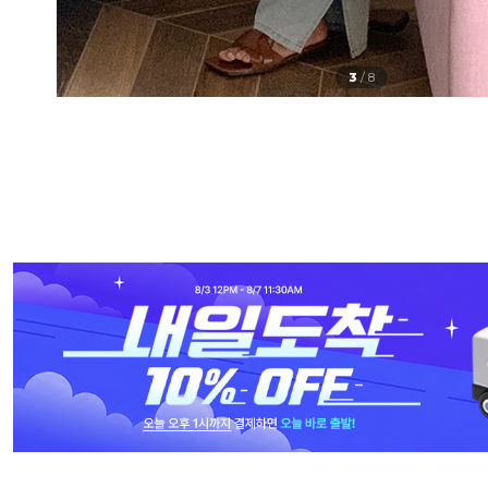
3
/
8