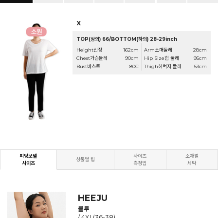
X
TOP(상의) 66/BOTTOM(하의) 28-29inch
Height신장
162cm
Arm소매둘레
28cm
Chest가슴둘레
90cm
Hip Size힙 둘레
95cm
Bust바스트
80C
Thigh허벅지 둘레
53cm
피팅모델
사이즈
소재별
상품별 팁
사이즈
측정법
세탁
HEEJU
블루
/ 4XL(36-38)