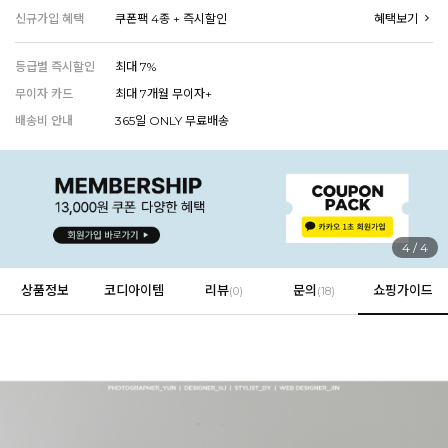
신규가입 혜택
쿠폰팩 4종 + 즉시할인
혜택보기
등급별 즉시할인
최대 7%
EVERY, SAY
무이자 카드
최대 7개월 무이자+
인플루언서 PICK한 지금 꼭 필요한 장마룩!
배송비 안내
365일 ONLY 무료배송
4
/
4
상품정보
코디아이템
리뷰
문의
쇼핑가이드
(
0
)
(18)