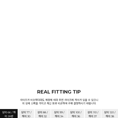
REAL FITTING TIP
사이즈가 비슷하더라도 체향에 따라 추천 사이즈에 차이가 있을 수 있으니
위 상세 스펙을 가지고 계신 옷과 비교하여 구매 결정하시기 바랍니다.
상의 66 / 하
상의 77 /
상의 88 /
상의 99 /
상의 100 /
상의 110 /
상의 120 /
의 28반
하의 30
하의 32
하의 34
하의 36
하의 37
하의 38