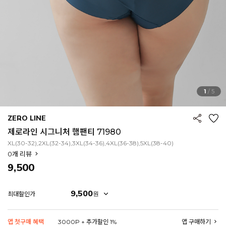
1
/
5
ZERO LINE
제로라인 시그니처 햄팬티 71980
XL(30-32),2XL(32-34),3XL(34-36),4XL(36-38),5XL(38-40)
0
개 리뷰
9,500
9,500
원
최대할인가
EROFIT
앱 첫구매 혜택
3000P + 추가할인 1%
앱 구매하기