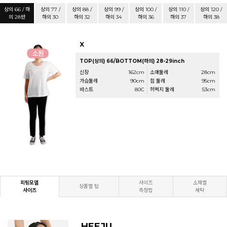
상의 66 / 하
상의 77 /
상의 88 /
상의 99 /
상의 100 /
상의 110 /
상의 120 /
의 28반
하의 30
하의 32
하의 34
하의 36
하의 37
하의 38
X
TOP(상의) 66/BOTTOM(하의) 28-29inch
신장
162cm
소매둘레
28cm
가슴둘레
90cm
힙 둘레
95cm
바스트
80C
허벅지 둘레
53cm
피팅모델
사이즈
소재별
상품별 팁
사이즈
측정법
세탁
HEEJU