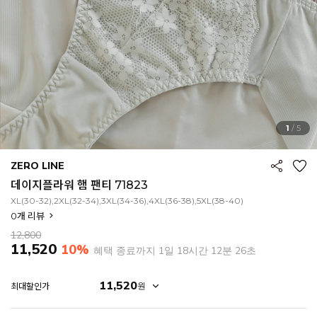
1
/
5
ZERO LINE
데이지플라워 햄 팬티 71823
XL(30-32),2XL(32-34),3XL(34-36),4XL(36-38),5XL(38-40)
0
개 리뷰
12,800
11,520
10%
혜택 종료까지
1일 18시간 12분 24초
11,520
원
최대할인가
EROFIT