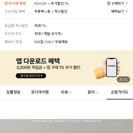
앱 첫구매 혜택
3000P + 추가할인 1%
앱 구매하기
신규가입 혜택
쿠폰팩 4종 + 즉시할인
혜택보기
EVERY, SAY
등급별 즉시할인
최대 7%
인플루언서 PICK한 지금 꼭 필요한 장마룩!
무이자 카드
최대 7개월 무이자+
배송비 안내
365일 ONLY 무료배송
4
/
4
상품정보
코디아이템
리뷰
문의
쇼핑가이드
(
0
)
(2)