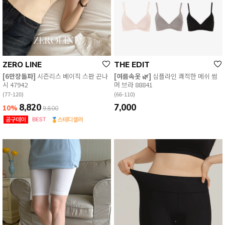
ZERO LINE
THE EDIT
[6만장돌파]
시즌리스 베이직 스판 끈나
[여름속옷 🌿]
심플라인 쾌적한 메쉬 썸
시 47942
머 브라 88841
(77-120)
(66-110)
8,820
7,000
10%
9,800