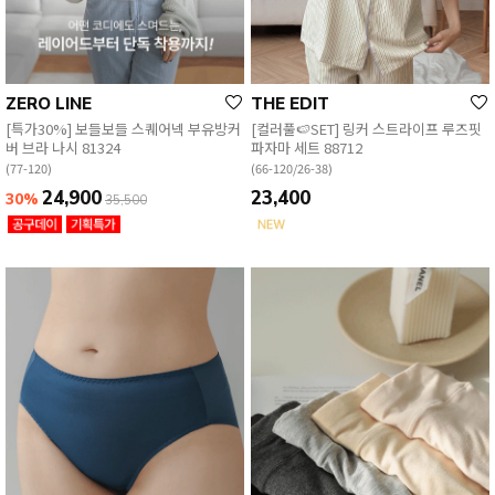
ZERO LINE
THE EDIT
[특가30%] 보들보들 스퀘어넥 부유방커
[컬러풀🍉SET] 링커 스트라이프 루즈핏
버 브라 나시 81324
파자마 세트 88712
(77-120)
(66-120/26-38)
24,900
23,400
30%
35,500