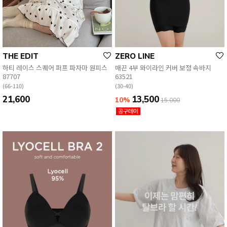
THE EDIT
ZERO LINE
하티 레이스 스퀘어 퍼프 파자마 원피스
매끈 4부 와이라인 커버 보정 속바지
87707
63521
(66-110)
(30-40)
21,600
13,500
10%
15,000