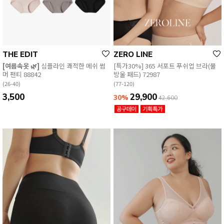
THE EDIT
ZERO LINE
[여름속옷 🌿]
심플라인 쾌적한 메쉬 썸
[특가30%] 365 서포트 푸쉬업 브라(물
머 팬티 88842
방울 패드) 72987
(26-40)
(77-120)
3,500
29,900
30%
42,600