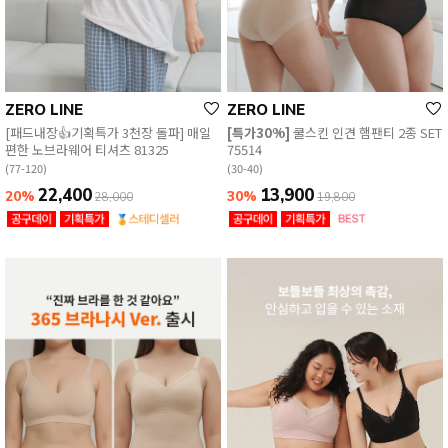
ZERO LINE
ZERO LINE
[패드내장👍기획특가 3천장 돌파] 매일
[특가30%]
쿨스킨 인견 햄팬티 2종 SET
편한 노브라웨어 티셔츠 81325
75514
(77-120)
(30-40)
22,400
13,900
20%
30%
28,000
19,800