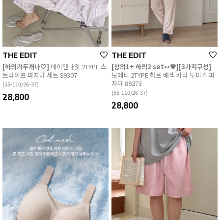
EVERY, SAY
인플루언서 PICK한 지금 꼭 필요한 장마룩!
THE EDIT
THE EDIT
[하의가두개나🤍]
데이앤나잇 2TYPE 스
[상의1+ 하의2 set••🖤][3가지구성]
트라이프 파자마 세트 89307
보에티 2TYPE 하트 배색 카라 투피스 파
자마 89273
(55-110/26-37)
(55-110/26-37)
28,800
28,800