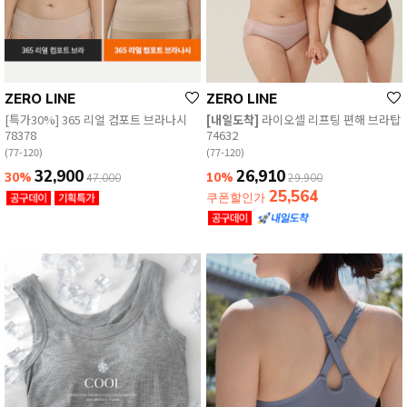
ZERO LINE
ZERO LINE
[특가30%] 365 리얼 컴포트 브라나시
[내일도착]
라이오셀 리프팅 편해 브라탑
78378
74632
(77-120)
(77-120)
32,900
26,910
30%
10%
47,000
29,900
25,564
쿠폰할인가