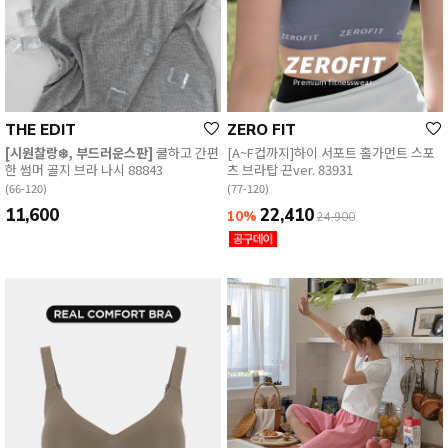
THE EDIT
ZERO FIT
[시원찰랑❄️, 부드러운스판]
쿨하고 간편
[A~F컵까지]하이 서포트 홀가먼트 스포
한 썸머 골지 브라 나시 88843
츠 브라탑 끈ver. 83931
(66-120)
(77-120)
11,600
22,410
10%
24,900