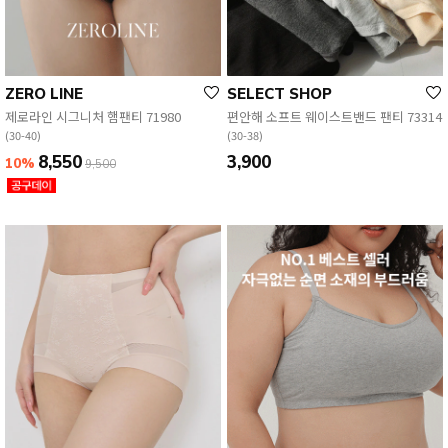
ZERO LINE
SELECT SHOP
제로라인 시그니처 햄팬티 71980
편안해 소프트 웨이스트밴드 팬티 73314
(30-40)
(30-38)
8,550
3,900
10%
9,500