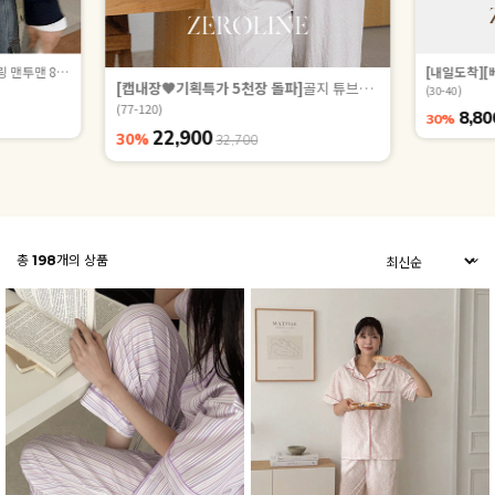
[남여공용] 스탠디 루즈핏 레터링 맨투맨 86156
[캡내장🖤기획특가 5천장 돌파]
골지 튜브탑 부유방 커버 브라나시 81323
(30-40)
(77-120)
8,80
30%
22,900
30%
32,700
총
198
개의 상품
ZEROFIT