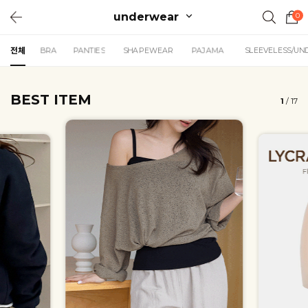
underwear
0
전체
BRA
PANTIES
SHAPEWEAR
PAJAMA
SLEEVELESS/UN
BEST ITEM
1
/
17
핏