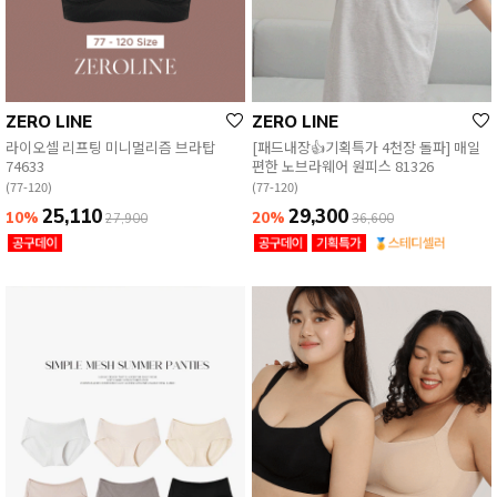
ZERO LINE
ZERO LINE
라이오셀 리프팅 미니멀리즘 브라탑
[패드내장👍기획특가 4천장 돌파] 매일
74633
편한 노브라웨어 원피스 81326
(77-120)
(77-120)
25,110
29,300
10%
20%
27,900
36,600