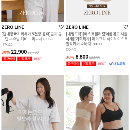
ZERO LINE
ZERO LINE
[캡내장🖤기획특가 5천장 돌파]
골지 튜
[내일도착][베스트셀러🏆여름에도 시원
브탑 부유방 커버 브라나시 81323
하게][기획특가]
라이크라 하이웨이스트
밀착커버 속바지 76043
(77-120)
(30-40)
22,900
30%
32,700
8,800
30%
12,500