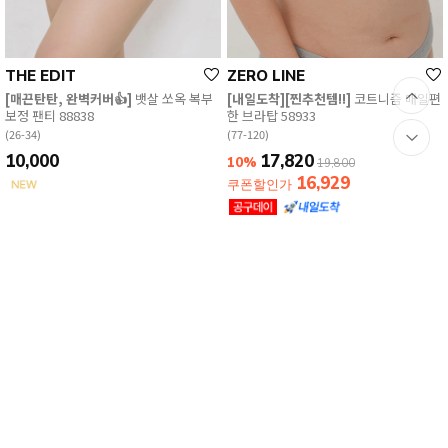
THE EDIT
ZERO LINE
[매끈탄탄, 완벽커버👍]
뱃살 쏘옥 복부
[내일도착][찐추천템!!]
코트니즘 매일편
보정 팬티 88838
한 브라탑 58933
(26-34)
(77-120)
10,000
17,820
10%
19,800
16,929
쿠폰할인가