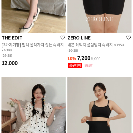
English
日本語
THE EDIT
ZERO LINE
繁體中文
[2가지기장]
말려 올라가지 않는 속바지
매끈 허벅지 쓸림방지 속바지 43954
74948
(30-38)
(26-38)
7,200
10%
8,000
12,000