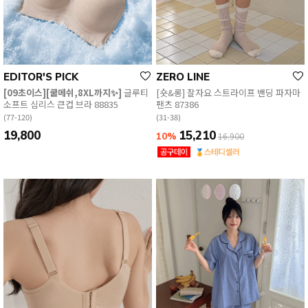
EDITOR'S PICK
ZERO LINE
[09초이스][쿨메쉬,8XL까지✨]
글루티
[숏&롱] 잘자요 스트라이프 밴딩 파자마
소프트 심리스 큰컵 브라 88835
팬츠 87386
(77-120)
(31-38)
19,800
15,210
10%
16,900