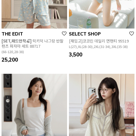
THE EDIT
SELECT SHOP
[SET,패드안착🍒]
럭키덕 나그랑 반팔
[재입고]코코린 데일리 면팬티 95519
팬츠 파자마 세트 88717
L(27),XL(28-30),2XL(31-34),3XL(35-38)
(66-120,28-38)
3,500
25,200