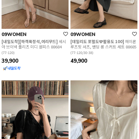
09WOMEN
09WOMEN
[내일도착][하객룩정석,여리무드]
세시
[데일리도 포멀도🩷활용도 100]
헤이론
아 브이넥 플리츠 미디 원피스 88684
루즈핏 셔츠, 밴딩 롱 스커트 세트 88685
(77-120)
(77-120/30-38)
39,900
49,900