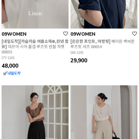
09WOMEN
09WOMEN
[내일도착][카슬카슬 여름소재❄️,린넨 함
[은은한 포인트, 아방핏]
베이든 백버튼
유]
데르아 시어 홑겹 루즈핏 반팔 자켓
루즈핏 셔츠 88654
88655
(66-120)
(77-120)
29,900
48,000