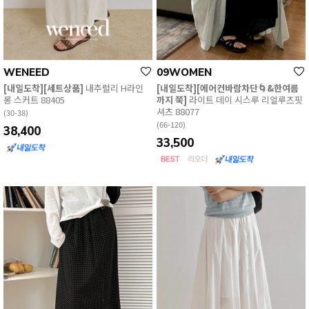
WENEED
09WOMEN
[내일도착][세트상품]
내추럴리 H라인
[내일도착][에어컨바람차단🌀&한여름
롱 스커트 88405
까지 쭉]
라이트 데이 시스루 리얼루즈핏
셔츠 88077
(30-38)
(66-120)
38,400
33,500