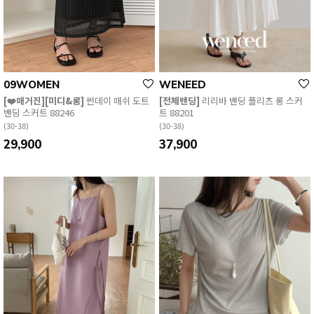
09WOMEN
WENEED
[❤️매거진][미디&롱]
썬데이 매쉬 도트
[전체밴딩]
리리바 밴딩 플리츠 롱 스커
밴딩 스커트 88246
트 88201
(30-38)
(30-38)
29,900
37,900