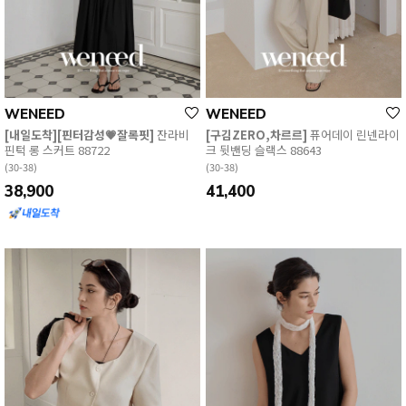
WENEED
WENEED
[내일도착][핀터감성💗잘록핏]
잔라비
[구김ZERO,차르르]
퓨어데이 린넨라이
핀턱 롱 스커트 88722
크 뒷밴딩 슬랙스 88643
(30-38)
(30-38)
38,900
41,400