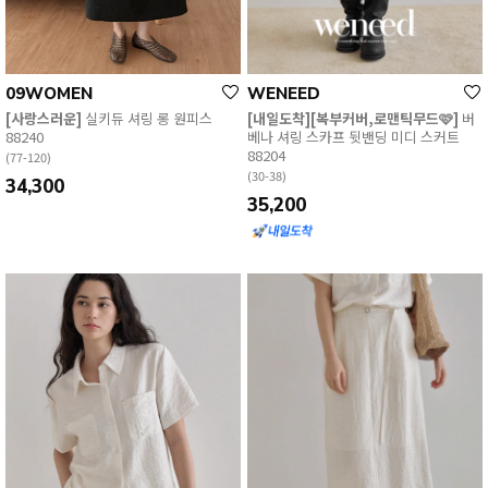
09WOMEN
WENEED
[사랑스러운]
실키듀 셔링 롱 원피스
[내일도착][복부커버,로맨틱무드🩷]
버
88240
베나 셔링 스카프 뒷밴딩 미디 스커트
88204
(77-120)
(30-38)
34,300
35,200