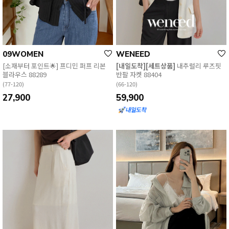
09WOMEN
WENEED
[소재부터 포인트🌟] 프디민 퍼프 리본
[내일도착][세트상품]
내추럴리 루즈핏
블라우스 88289
반팔 자켓 88404
(77-120)
(66-120)
27,900
59,900