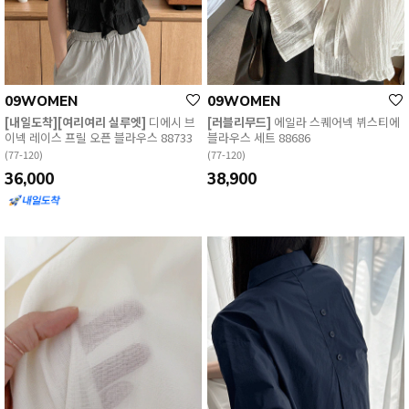
09WOMEN
09WOMEN
[내일도착][여리여리 실루엣]
디에시 브
[러블리무드]
에일라 스퀘어넥 뷔스티에
이넥 레이스 프릴 오픈 블라우스 88733
블라우스 세트 88686
(77-120)
(77-120)
36,000
38,900