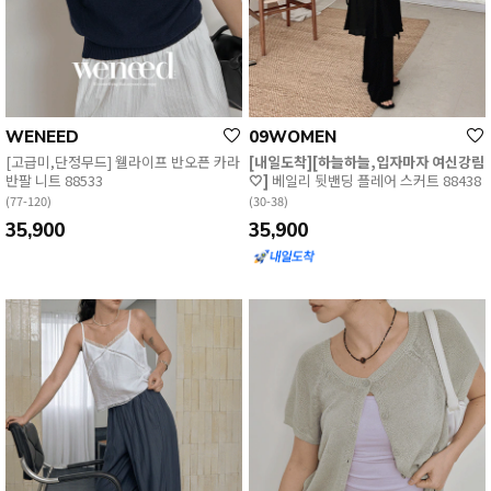
WENEED
09WOMEN
[고급미,단정무드] 웰라이프 반오픈 카라
[내일도착][하늘하늘,입자마자 여신강림
반팔 니트 88533
🤍]
베일리 뒷밴딩 플레어 스커트 88438
(77-120)
(30-38)
35,900
35,900