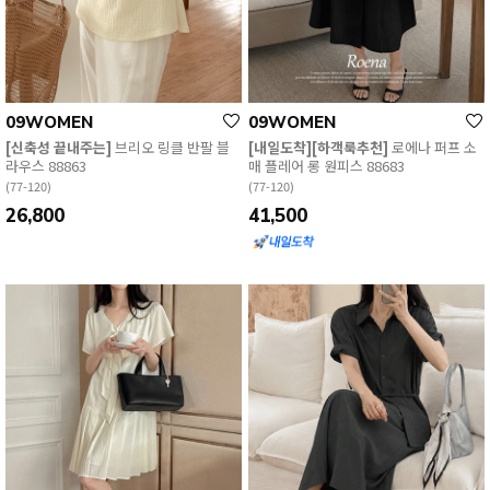
09WOMEN
09WOMEN
[신축성 끝내주는]
브리오 링클 반팔 블
[내일도착][하객룩추천]
로에나 퍼프 소
라우스 88863
매 플레어 롱 원피스 88683
(77-120)
(77-120)
26,800
41,500