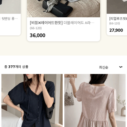
[하객룩 추천, 기획 특가] 아유이 뒷밴딩 롱 스커트 87179
[리얼루즈핏
[비침❌레이어드한듯]
더블레이어드 A라인 반팔 블라우스 88066
(66-120)
(66-120)
27,900
36,000
총
377
개의 상품
ZEROFIT