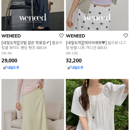
English
WENEED
WENEED
日本語
繁體中文
[내일도착][깃털 같은 착용감🪶]
플로이
[내일도착][여리어깨핏🖤]
릴리뷰 나그
링클 와이드 밴딩 팬츠 88534
랑 반팔 니트 가디건 88531
(30-38)
(66-120)
29,000
32,200