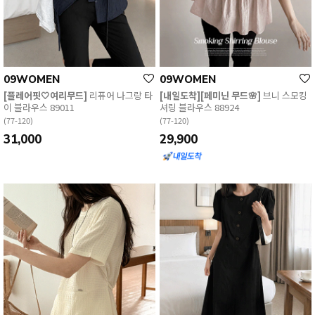
EVERY, SAY
인플루언서 PICK한 지금 꼭 필요한 장마룩!
09WOMEN
09WOMEN
[플레어핏🤍여리무드]
리퓨어 나그랑 타
[내일도착][페미닌 무드🌸]
브니 스모킹
이 블라우스 89011
셔링 블라우스 88924
(77-120)
(77-120)
31,000
29,900