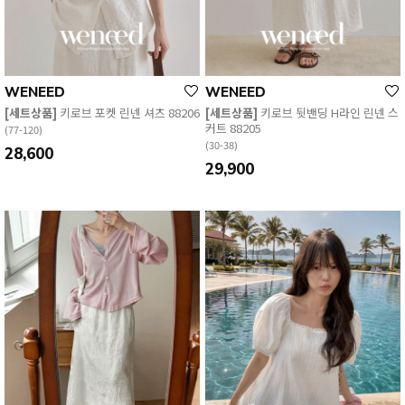
WENEED
WENEED
[세트상품]
키로브 포켓 린넨 셔츠 88206
[세트상품]
키로브 뒷밴딩 H라인 린넨 스
커트 88205
(77-120)
(30-38)
28,600
29,900