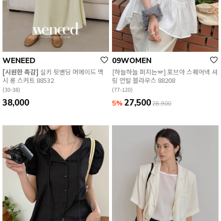
WENEED
09WOMEN
[시원한 촉감]
실키 뒷밴딩 머메이드 맥
[하늘하늘 퍼지는🪽] 포브아 스퀘어넥 셔
시 롱 스커트 88532
링 언발 블라우스 88208
(30-38)
(77-120)
38,000
27,500
5%
28,900