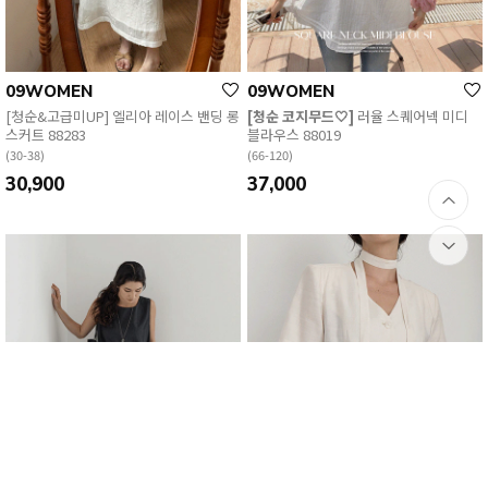
09WOMEN
09WOMEN
[청순&고급미UP] 엘리아 레이스 밴딩 롱
[청순 코지무드🤍]
러율 스퀘어넥 미디
스커트 88283
블라우스 88019
(30-38)
(66-120)
30,900
37,000