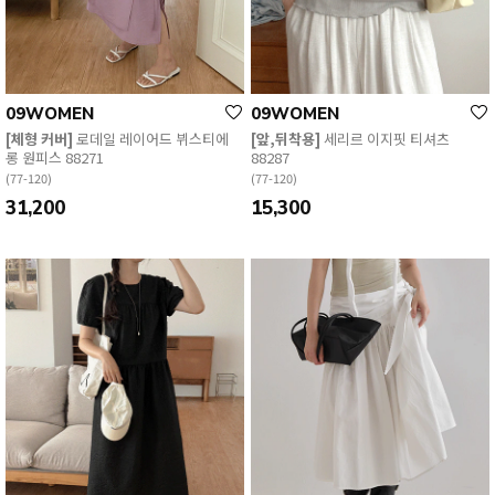
09WOMEN
09WOMEN
[체형 커버]
로데일 레이어드 뷔스티에
[앞,뒤착용]
세리르 이지핏 티셔츠
롱 원피스 88271
88287
(77-120)
(77-120)
31,200
15,300